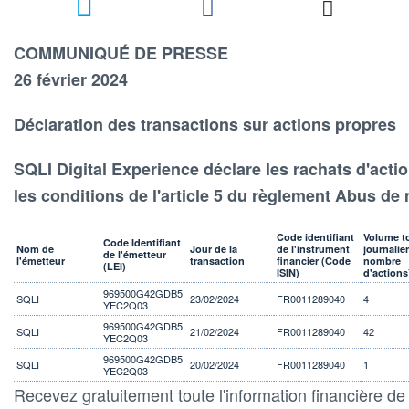
COMMUNIQUÉ DE PRESSE
26 février 2024
Déclaration des transactions sur actions propres
SQLI Digital Experience déclare les rachats d'acti
les conditions de l'article 5 du règlement Abus de
Code identifiant
Volume to
Code Identifiant
Nom de
Jour de la
de l'instrument
journalier
de l'émetteur
l'émetteur
transaction
financier (Code
nombre
(LEI)
ISIN)
d'actions
969500G42GDB5
SQLI
23/02/2024
FR0011289040
4
YEC2Q03
969500G42GDB5
SQLI
21/02/2024
FR0011289040
42
YEC2Q03
969500G42GDB5
SQLI
20/02/2024
FR0011289040
1
YEC2Q03
Recevez gratuitement toute l'information financière d