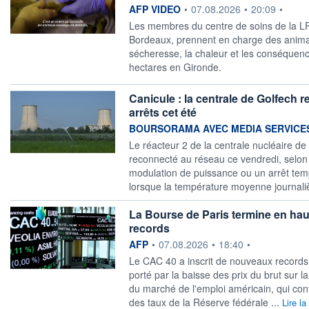
information fournie par
AFP VIDEO
•
07.08.2026
•
20:09
•
Les membres du centre de soins de la L
Bordeaux, prennent en charge des anima
sécheresse, la chaleur et les conséquen
hectares en Gironde.
Canicule : la centrale de Golfech 
arrêts cet été
information fournie par
BOURSORAMA AVEC MEDIA SERVICE
Le réacteur 2 de la centrale nucléaire d
reconnecté au réseau ce vendredi, selon
modulation de puissance ou un arrêt temp
lorsque la température moyenne journaliè
La Bourse de Paris termine en hau
records
information fournie par
AFP
•
07.08.2026
•
18:40
•
Le CAC 40 a inscrit de nouveaux records 
porté par la baisse des prix du brut sur l
du marché de l'emploi américain, qui conf
des taux de la Réserve fédérale ...
Lire la