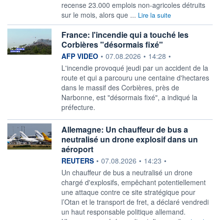
recense 23.000 ​emplois ‌non-agricoles détruits
sur ⁠le mois, alors que ...
Lire la suite
France: l'incendie qui a touché les
Corbières "désormais fixé"
information fournie par
AFP VIDEO
•
07.08.2026
•
14:28
•
L'incendie provoqué jeudi par un accident de la
route et qui a parcouru une centaine d'hectares
dans le massif des Corbières, près de
Narbonne, est "désormais fixé", a indiqué la
préfecture.
Allemagne: Un chauffeur de bus a
neutralisé un drone explosif dans un
aéroport
information fournie par
REUTERS
•
07.08.2026
•
14:23
•
Un chauffeur de bus a ‌neutralisé un drone
chargé d'explosifs, empêchant potentiellement
une attaque contre ce site stratégique pour
l’Otan ​et le transport de fret, a déclaré vendredi
un haut responsable politique allemand.