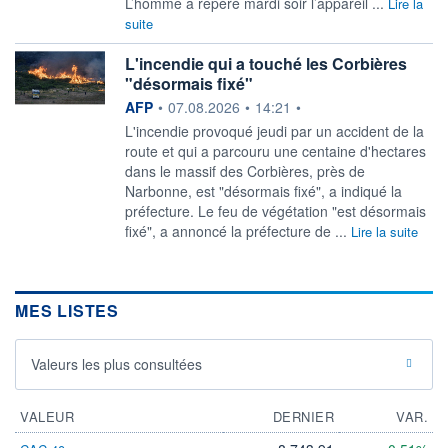
L’homme a repéré mardi soir l’appareil ...
Lire la
suite
L'incendie qui a touché les Corbières
"désormais fixé"
information fournie par
AFP
•
07.08.2026
•
14:21
•
L'incendie provoqué jeudi par un accident de la
route et qui a parcouru une centaine d'hectares
dans le massif des Corbières, près de
Narbonne, est "désormais fixé", a indiqué la
préfecture. Le feu de végétation "est désormais
fixé", a annoncé la préfecture de ...
Lire la suite
MES LISTES
Valeurs les plus consultées
VALEUR
DERNIER
VAR.