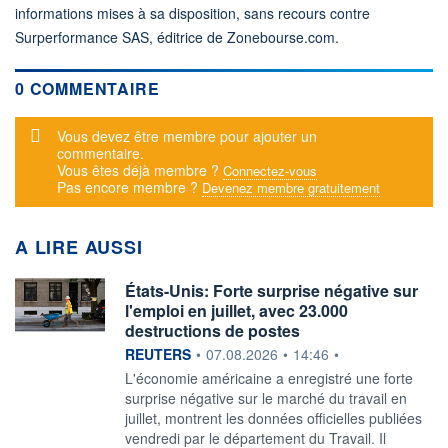
informations mises à sa disposition, sans recours contre
Surperformance SAS, éditrice de Zonebourse.com.
0 COMMENTAIRE
Message d'alerte
Vous devez être membre pour ajouter un
commentaire.
Vous êtes déjà membre ?
Connectez-vous
Pas encore membre ?
Devenez membre gratuitement
A LIRE AUSSI
États-Unis: Forte surprise négative sur
l'emploi en juillet, avec 23.000
destructions de postes
information fournie par
REUTERS
•
07.08.2026
•
14:46
•
‌L'économie américaine a ​enregistré une forte
surprise négative sur le marché ​du travail en
juillet, ​montrent les données ⁠officielles publiées
vendredi ‌par le département du Travail. Il