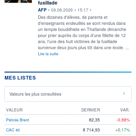
fusillade
information fournie par
AFP
•
09.08.2026
•
15:17
•
Des dizaines d'élèves, de parents et
d'enseignants endeuillés se sont rendus dans
un temple bouddhiste en Thaïlande dimanche
pour prier auprès du corps d'une fillette de 12
ans, l'une des huit victimes de la fusillade
survenue deux jours plus tôt dans une école. ...
Lire la suite
MES LISTES
Valeurs les plus consultées
VALEUR
DERNIER
VAR.
82,35
-0,88%
Pétrole Brent
8 714,93
+0,17%
CAC 40