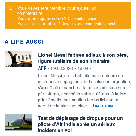
Message d'alerte
Vous devez être membre pour ajouter un
commentaire.
Vous êtes déjà membre ?
Connectez-vous
Pas encore membre ?
Devenez membre gratuitement
A LIRE AUSSI
Lionel Messi fait ses adieux à son père,
figure tutélaire de son itinéraire
information fournie par
AFP
•
09.08.2026
•
16:04
•
Lionel Messi, dans l'intimité mais entouré de
quelques compagnons de la sélection argentine,
s'apprêtait dimanche à faire ses adieux a son
père Jorge, décédé la veille a 68 ans, à la fois
pilier émotionnel, soutien footballistique, et
agent de la star mondiale ...
Lire la suite
Test de dépistage de drogue pour un
pilote d'Air India après un sérieux
incident en vol