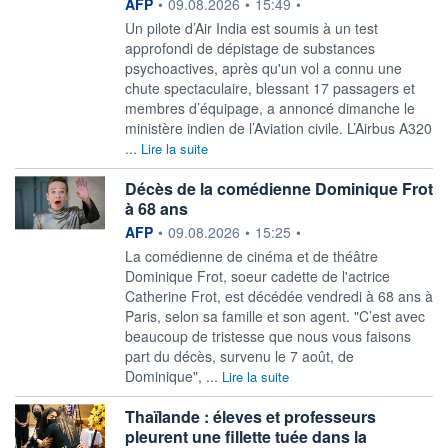
information fournie par
AFP
•
09.08.2026
•
15:49
•
Un pilote d’Air India est soumis à un test
approfondi de dépistage de substances
psychoactives, après qu'un vol a connu une
chute spectaculaire, blessant 17 passagers et
membres d’équipage, a annoncé dimanche le
ministère indien de l’Aviation civile. L’Airbus A320
...
Lire la suite
Décès de la comédienne Dominique Frot
à 68 ans
information fournie par
AFP
•
09.08.2026
•
15:25
•
La comédienne de cinéma et de théâtre
Dominique Frot, soeur cadette de l'actrice
Catherine Frot, est décédée vendredi à 68 ans à
Paris, selon sa famille et son agent. "C’est avec
beaucoup de tristesse que nous vous faisons
part du décès, survenu le 7 août, de
Dominique", ...
Lire la suite
Thaïlande : éleves et professeurs
pleurent une fillette tuée dans la