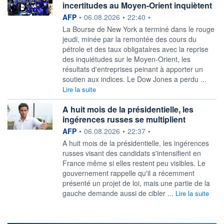
incertitudes au Moyen-Orient inquiètent
information fournie par
AFP
•
06.08.2026
•
22:40
•
La Bourse de New York a terminé dans le rouge
jeudi, minée par la remontée des cours du
pétrole et des taux obligataires avec la reprise
des inquiétudes sur le Moyen-Orient, les
résultats d'entreprises peinant à apporter un
soutien aux indices. Le Dow Jones a perdu ...
Lire la suite
A huit mois de la présidentielle, les
ingérences russes se multiplient
information fournie par
AFP
•
06.08.2026
•
22:37
•
A huit mois de la présidentielle, les ingérences
russes visant des candidats s'intensifient en
France même si elles restent peu visibles. Le
gouvernement rappelle qu'il a récemment
présenté un projet de loi, mais une partie de la
gauche demande aussi de cibler ...
Lire la suite