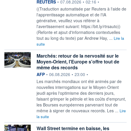
information fournie par
REUTERS
•
07.08.2026
•
02:16
•
((Traduction automatisée par Reuters à l'aide de
l'apprentissage automatique et de l'IA
générative, veuillez vous référer à
l'avertissement suivant: https://bit.ly/rtrsauto))
(Refonte et ajout d'informations contextuelles
tout au long du texte) par Andrew Hay, ...
Lire la
suite
Marchés: retour de la nervosité sur le
Moyen-Orient, l'Europe s'offre tout de
même des records
information fournie par
AFP
•
06.08.2026
•
23:00
•
Les marchés mondiaux ont été animés par de
nouvelles interrogations sur le Moyen-Orient
jeudi après l'optimisme des derniers jours,
faisant grimper le pétrole et les coûts d'emprunt,
les Bourses européennes parvenant tout de
même à signer de nouveaux records. Les ...
Lire
la suite
Wall Street termine en baisse, les