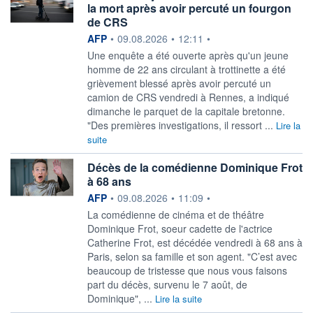
la mort après avoir percuté un fourgon
de CRS
information fournie par
AFP
•
09.08.2026
•
12:11
•
Une enquête a été ouverte après qu'un jeune
homme de 22 ans circulant à trottinette a été
grièvement blessé après avoir percuté un
camion de CRS vendredi à Rennes, a indiqué
dimanche le parquet de la capitale bretonne.
"Des premières investigations, il ressort ...
Lire la
suite
Décès de la comédienne Dominique Frot
à 68 ans
information fournie par
AFP
•
09.08.2026
•
11:09
•
La comédienne de cinéma et de théâtre
Dominique Frot, soeur cadette de l'actrice
Catherine Frot, est décédée vendredi à 68 ans à
Paris, selon sa famille et son agent. "C’est avec
beaucoup de tristesse que nous vous faisons
part du décès, survenu le 7 août, de
Dominique", ...
Lire la suite