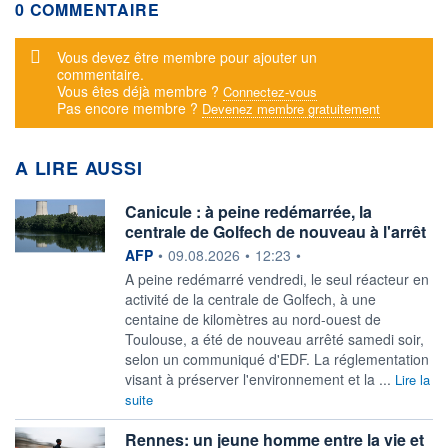
0 COMMENTAIRE
Message d'alerte
Vous devez être membre pour ajouter un
commentaire.
Vous êtes déjà membre ?
Connectez-vous
Pas encore membre ?
Devenez membre gratuitement
A LIRE AUSSI
Canicule : à peine redémarrée, la
centrale de Golfech de nouveau à l'arrêt
information fournie par
AFP
•
09.08.2026
•
12:23
•
A peine redémarré vendredi, le seul réacteur en
activité de la centrale de Golfech, à une
centaine de kilomètres au nord-ouest de
Toulouse, a été de nouveau arrêté samedi soir,
selon un communiqué d'EDF. La réglementation
visant à préserver l'environnement et la ...
Lire la
suite
Rennes: un jeune homme entre la vie et