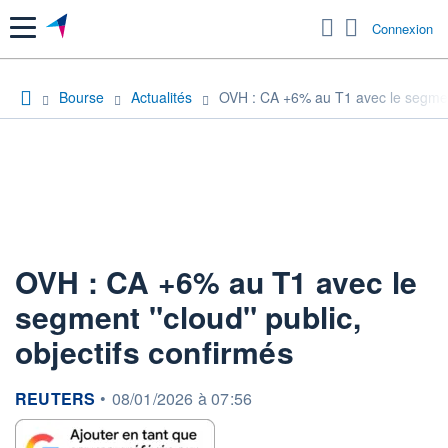
Menu
Connexion
Bourse
Actualités
OVH : CA +6% au T1 avec le segment 
OVH : CA +6% au T1 avec le
segment "cloud" public,
objectifs confirmés
information fournie par
REUTERS
•
08/01/2026 à 07:56