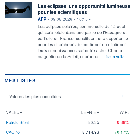
Les éclipses, une opportunité lumineuse
pour les scientifiques
information fournie par
AFP
•
09.08.2026
•
10:15
•
Les éclipses solaires, comme celle du 12 août
qui sera totale dans une partie de l'Espagne et
partielle en France, constituent une opportunité
pour les chercheurs de confirmer ou d'infirmer
leurs connaissances sur notre astre. Champ
magnétique du Soleil, couronne ...
Lire la suite
MES LISTES
Valeurs les plus consultées
VALEUR
DERNIER
VAR.
82,35
-0,88%
Pétrole Brent
8 714,93
+0,17%
CAC 40