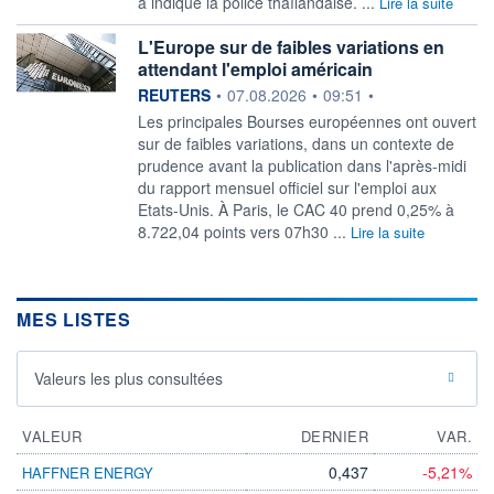
a indiqué la police thaïlandaise. ...
Lire la suite
L'Europe sur de faibles variations en
attendant l'emploi américain
information fournie par
REUTERS
•
07.08.2026
•
09:51
•
Les principales Bourses européennes ont ouvert
sur de faibles variations, ‌dans un contexte de
prudence avant la publication dans l'après-midi
du rapport mensuel officiel sur l'emploi aux
Etats-Unis. À Paris, le CAC 40 prend ​0,25% à
8.722,04 points vers 07h30 ...
Lire la suite
MES LISTES
Valeurs les plus consultées
VALEUR
DERNIER
VAR.
0,437
-5,21%
HAFFNER ENERGY