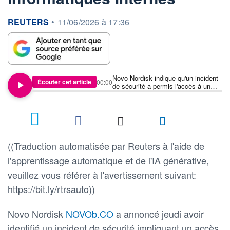
information fournie par
REUTERS
•
11/06/2026 à 17:36
Novo Nordisk indique qu'un incident
Écouter cet article
00:00
de sécurité a permis l'accès à un
nombre limité de systèmes
informatiques internes
((Traduction automatisée par Reuters à l'aide de
l'apprentissage automatique et de l'IA générative,
veuillez vous référer à l'avertissement suivant:
https://bit.ly/rtrsauto))
Novo Nordisk
NOVOb.CO
a annoncé jeudi avoir
identifié un incident de sécurité impliquant un accès