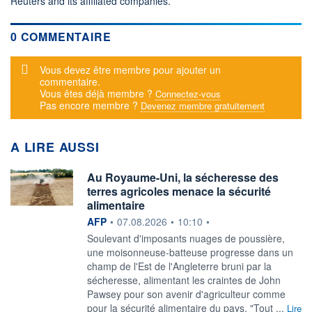
Reuters and its affiliated companies.
0 COMMENTAIRE
Message d'alerte
Vous devez être membre pour ajouter un
commentaire.
Vous êtes déjà membre ?
Connectez-vous
Pas encore membre ?
Devenez membre gratuitement
A LIRE AUSSI
Au Royaume-Uni, la sécheresse des
terres agricoles menace la sécurité
alimentaire
information fournie par
AFP
•
07.08.2026
•
10:10
•
Soulevant d'imposants nuages de poussière,
une moisonneuse-batteuse progresse dans un
champ de l'Est de l'Angleterre bruni par la
sécheresse, alimentant les craintes de John
Pawsey pour son avenir d'agriculteur comme
pour la sécurité alimentaire du pays. "Tout ...
Lire