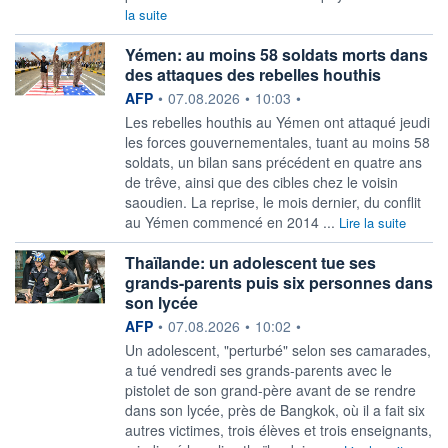
la suite
Yémen: au moins 58 soldats morts dans
des attaques des rebelles houthis
information fournie par
AFP
•
07.08.2026
•
10:03
•
Les rebelles houthis au Yémen ont attaqué jeudi
les forces gouvernementales, tuant au moins 58
soldats, un bilan sans précédent en quatre ans
de trêve, ainsi que des cibles chez le voisin
saoudien. La reprise, le mois dernier, du conflit
au Yémen commencé en 2014 ...
Lire la suite
Thaïlande: un adolescent tue ses
grands-parents puis six personnes dans
son lycée
information fournie par
AFP
•
07.08.2026
•
10:02
•
Un adolescent, "perturbé" selon ses camarades,
a tué vendredi ses grands-parents avec le
pistolet de son grand-père avant de se rendre
dans son lycée, près de Bangkok, où il a fait six
autres victimes, trois élèves et trois enseignants,