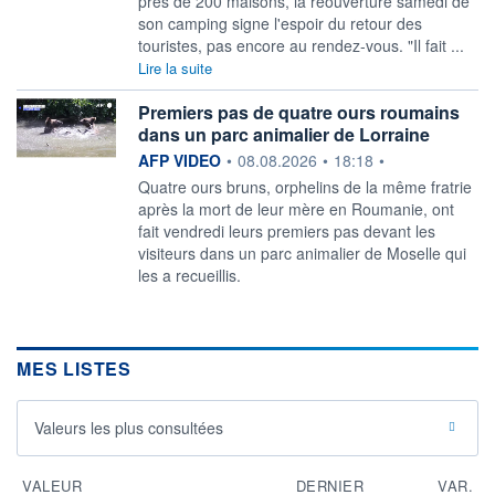
près de 200 maisons, la réouverture samedi de
son camping signe l'espoir du retour des
touristes, pas encore au rendez-vous. "Il fait ...
Lire la suite
Premiers pas de quatre ours roumains
dans un parc animalier de Lorraine
information fournie par
AFP VIDEO
•
08.08.2026
•
18:18
•
Quatre ours bruns, orphelins de la même fratrie
après la mort de leur mère en Roumanie, ont
fait vendredi leurs premiers pas devant les
visiteurs dans un parc animalier de Moselle qui
les a recueillis.
MES LISTES
Valeurs les plus consultées
VALEUR
DERNIER
VAR.