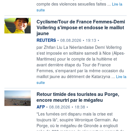
compte des violences sexuelles faites ...
Lire la
suite
Cyclisme/Tour de France Femmes-Demi
Vollering s'impose et endosse le maillot
jaune
information fournie par
REUTERS
•
08.08.2026
•
19:13
•
par Zhifan Liu La Néerlandaise Demi Vollering
s'est imposée en solitaire ‌samedi à Nice (Alpes-
Maritimes) pour le compte de la huitième et
avant dernière étape du Tour de France
Femmes, s'emparant par la même ​occasion du
maillot jaune au détriment de Katarzyna ...
Lire la
suite
Retour timide des touristes au Porge,
encore meurtri par le mégafeu
information fournie par
AFP
•
08.08.2026
•
18:38
•
"Les fumées ont disparu mais la crise est
toujours là", soupire Véronique Germain. Au
Porge, où le mégafeu de Gironde a englouti