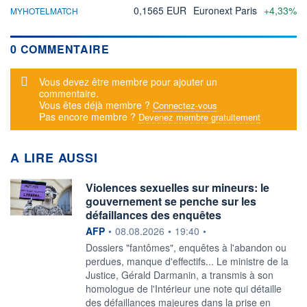
0,1565 EUR
Euronext Paris
+4,33%
MYHOTELMATCH
0 COMMENTAIRE
Message d'alerte
Vous devez être membre pour ajouter un
commentaire.
Vous êtes déjà membre ?
Connectez-vous
Pas encore membre ?
Devenez membre gratuitement
A LIRE AUSSI
Violences sexuelles sur mineurs: le
gouvernement se penche sur les
défaillances des enquêtes
information fournie par
AFP
•
08.08.2026
•
19:40
•
Dossiers "fantômes", enquêtes à l'abandon ou
perdues, manque d'effectifs... Le ministre de la
Justice, Gérald Darmanin, a transmis à son
homologue de l'Intérieur une note qui détaille
des défaillances majeures dans la prise en