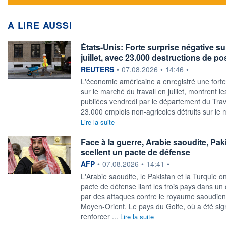
A LIRE AUSSI
États-Unis: Forte surprise négative su
juillet, avec 23.000 destructions de po
information fournie par
REUTERS
•
07.08.2026
•
14:46
•
‌L'économie américaine a ​enregistré une fort
sur le marché ​du travail en juillet, ​montrent le
publiées vendredi ‌par le département du Trava
23.000 ​emplois ‌non-agricoles détruits sur ⁠le 
Lire la suite
Face à la guerre, Arabie saoudite, Pak
scellent un pacte de défense
information fournie par
AFP
•
07.08.2026
•
14:41
•
L'Arabie saoudite, le Pakistan et la Turquie o
pacte de défense liant les trois pays dans u
par des attaques contre le royaume saoudien 
Moyen-Orient. Le pays du Golfe, où a été sig
renforcer ...
Lire la suite