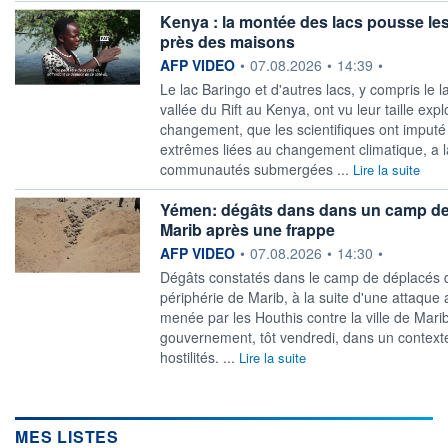
Kenya : la montée des lacs pousse les
près des maisons
information fournie par
AFP VIDEO
•
07.08.2026
•
14:39
•
Le lac Baringo et d'autres lacs, y compris le 
vallée du Rift au Kenya, ont vu leur taille expl
changement, que les scientifiques ont imputé 
extrêmes liées au changement climatique, a l
communautés submergées ...
Lire la suite
Yémen: dégâts dans dans un camp de
Marib après une frappe
information fournie par
AFP VIDEO
•
07.08.2026
•
14:30
•
Dégâts constatés dans le camp de déplacés de
périphérie de Marib, à la suite d'une attaque 
menée par les Houthis contre la ville de Marib
gouvernement, tôt vendredi, dans un context
hostilités. ...
Lire la suite
MES LISTES