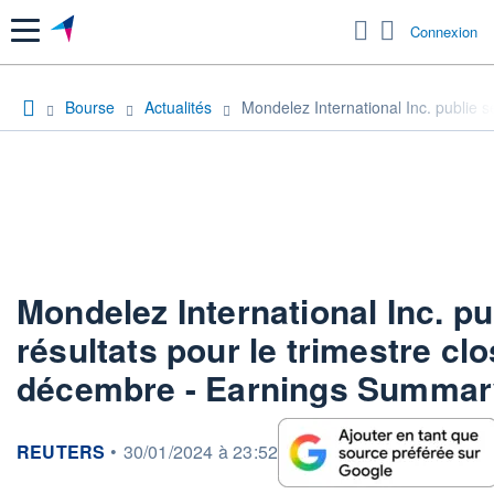
Menu
Connexion
Bourse
Actualités
Mondelez International Inc. publie 
Mondelez International Inc. pu
résultats pour le trimestre cl
décembre - Earnings Summar
information fournie par
REUTERS
•
30/01/2024 à 23:52