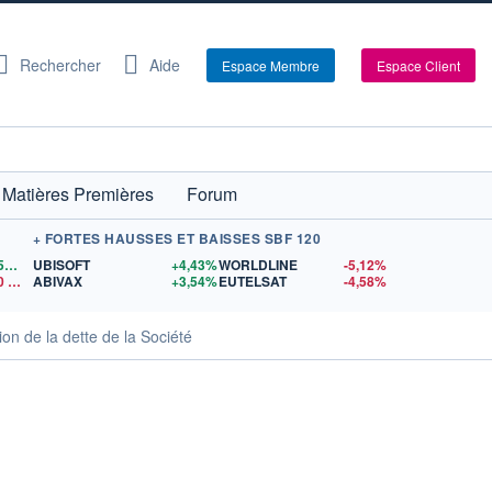
Rechercher
Aide
Espace Membre
Espace Client
Matières Premières
Forum
+ FORTES HAUSSES ET BAISSES SBF 120
1,1559
$US
UBISOFT
+4,43%
WORLDLINE
-5,12%
0
$US
ABIVAX
+3,54%
EUTELSAT
-4,58%
ion de la dette de la Société