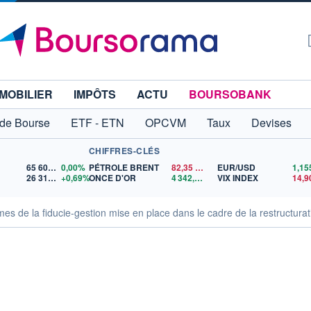
MOBILIER
IMPÔTS
ACTU
BOURSOBANK
 de Bourse
ETF - ETN
OPCVM
Taux
Devises
CHIFFRES-CLÉS
65 606,71
0,00%
PÉTROLE BRENT
82,35
$US
EUR/USD
26 319,45
+0,69%
ONCE D'OR
4 342,26
$US
VIX INDEX
14,9
mes de la fiducie-gestion mise en place dans le cadre de la restructurat