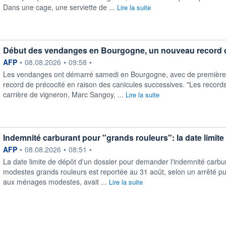
Dans une cage, une serviette de ...
Lire la suite
Début des vendanges en Bourgogne, un nouveau record d
information fournie par
AFP
•
08.08.2026
•
09:58
•
Les vendanges ont démarré samedi en Bourgogne, avec de premières
record de précocité en raison des canicules successives. "Les record
carrière de vigneron, Marc Sangoy, ...
Lire la suite
Indemnité carburant pour "grands rouleurs": la date limite 
information fournie par
AFP
•
08.08.2026
•
08:51
•
La date limite de dépôt d'un dossier pour demander l'indemnité carbur
modestes grands rouleurs est reportée au 31 août, selon un arrêté publ
aux ménages modestes, avait ...
Lire la suite