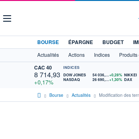
Menu
BOURSE
ÉPARGNE
BUDGET
IM
Actualités
Actions
Indices
Produits
CAC 40
INDICES
8 714,93
DOW JONES
54 036,93
+0,28%
NIKKEI
NASDAQ
26 690,62
+1,30%
DAX
+0,17%
Bourse
Actualités
Modification des ter