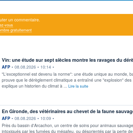
uter un commentaire.
ez-vous
mbre gratuitement
Vin: une étude sur sept siècles montre les ravages du dér
information fournie par
AFP
•
08.08.2026
•
10:14
•
"L'exceptionnel est devenu la norme": une étude unique au monde, b
prouve que le dérèglement climatique a entraîné une "explosion" des
explique un historien du climat à ...
Lire la suite
En Gironde, des vétérinaires au chevet de la faune sauva
information fournie par
AFP
•
08.08.2026
•
10:09
•
Près du bassin d'Arcachon, un centre de soins pour animaux sauvages
intoxiqués par les fumées du mégafeu, ou désorientés par la perte de l