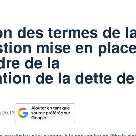
on des termes de l
stion mise en plac
dre de la
tion de la dette de
à 20:17
 conclusion d’un avenant à la convention de fiducie sig