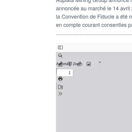
annoncée au marché le 14 avril 2
la Convention de Fiducie a été m
en compte courant consenties pa
...................................................