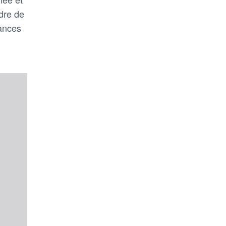
adre de
vances