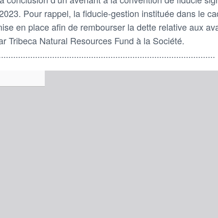
023. Pour rappel, la fiducie-gestion instituée dans le c
ise en place afin de rembourser la dette relative aux a
r Tribeca Natural Resources Fund à la Société.
.........................................................................................