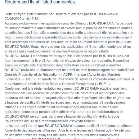
Reuters and its affiliated companies.
Cette analyse a été élaborée par Reuters et diffusée par BOURSORAMA le
25/09/2025 à 16:49:32.
Agissant exclusivement en qualité de canal de diffusion, BOURSORAMA n'a participé
en aucune manière à son élaboration ni exercé aucun pouvoir discrétionnaire quant à
sa sélection. Les informations contenues dans cette analyse ont été retranscrites « en
l'état », sans déclaration ni garantie d'aucune sorte. Les opinions ou estimations qui y
sont exprimées sont celles de ses auteurs et ne sauraient refléter le point de vue de
BOURSORAMA. Sous réserves des lois applicables, ni l'information contenue, ni les
analyses qui y sont exprimées ne sauraient engager la responsabilité
BOURSORAMA. Le contenu de l'analyse mis à disposition par BOURSORAMA est
fourni uniquement à titre d'information et n'a pas de valeur contractuelle. Il constitue
ainsi une simple aide à la décision dont l'utilisateur conserve l'absolue maîtrise.
BOURSORAMA est un établissement de crédit de droit français agréé par l'Autorité de
Contrôle Prudentiel et de Résolution (« ACPR ») et par l'Autorité des Marchés
Financiers (« AMF ») en qualité de Prestataire de services d'investissement et sous la
surveillance prudentielle de la Banque Centrale Européenne (« BCE »).
Conformément à la réglementation en vigueur, BOURSORAMA établit et maintient
opérationnelle une politique de gestion des conflits d'intérêts et met en place des
mesures administratives et organisationnelles afin de prévenir, identifier et gérer les
situations de conflits d'intérêts eu égard aux recommandations d'investissement
diffusées. Ces règles contiennent notamment des dispositions relatives aux
opérations financières personnelles afin de s'assurer que les collaborateurs de
BOURSORAMA ne sont pas dans une situation de conflits d'intérêts lorsque
Boursorama diffuse des recommandations d'investissement.
Le lecteur est informé que BOURSORAMA n'a aucun conflit d'intérêt pouvant affecter
l'objectivité des analyses diffusées. A ce titre, le lecteur est informé qu'il n'existe pas
de lien direct entre les analyses diffusées et les rémunérations variables des