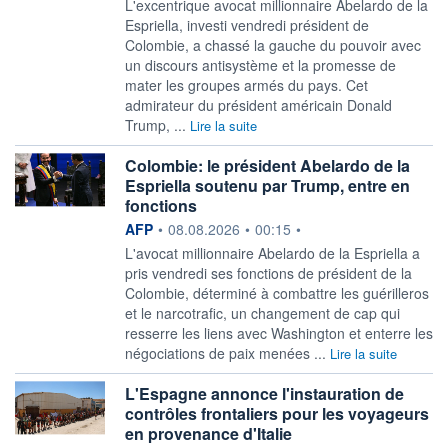
L'excentrique avocat millionnaire Abelardo de la
Espriella, investi vendredi président de
Colombie, a chassé la gauche du pouvoir avec
un discours antisystème et la promesse de
mater les groupes armés du pays. Cet
admirateur du président américain Donald
Trump, ...
Lire la suite
Colombie: le président Abelardo de la
Espriella soutenu par Trump, entre en
fonctions
information fournie par
AFP
•
08.08.2026
•
00:15
•
L'avocat millionnaire Abelardo de la Espriella a
pris vendredi ses fonctions de président de la
Colombie, déterminé à combattre les guérilleros
et le narcotrafic, un changement de cap qui
resserre les liens avec Washington et enterre les
négociations de paix menées ...
Lire la suite
L'Espagne annonce l'instauration de
contrôles frontaliers pour les voyageurs
en provenance d'Italie