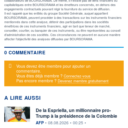
collaborateurs de BOURSORAMA. De même, il n'existe pas de liens financiers ou
capitalistiques entre BOURSORAMA et les émetteurs concernés, en dehors des
engagements contractuels pouvant régir la fourniture du service de diffusion.
Il est rappelé que les entités du groupe Société Générale, auquel appartient
BOURSORAMA, peuvent procéder à des transactions sur les instruments financiers
mentionnés dans cette analyse, détenir des participations dans les sociétés
émettrices de ces instruments financiers, agir en tant que teneur de marché,
conseiller, courtier, ou banquier de ces instruments, ou être représentées au conseil
d'administration de ces sociétés. Ces circonstances ne peuvent en aucune manière
affecter l'objectivité des analyses diffusées par BOURSORAMA.
0 COMMENTAIRE
Message d'alerte
Vous devez être membre pour ajouter un
commentaire.
Vous êtes déjà membre ?
Connectez-vous
Pas encore membre ?
Devenez membre gratuitement
A LIRE AUSSI
De la Espriella, un millionnaire pro-
Trump à la présidence de la Colombie
information fournie par
AFP
•
08.08.2026
•
00:25
•