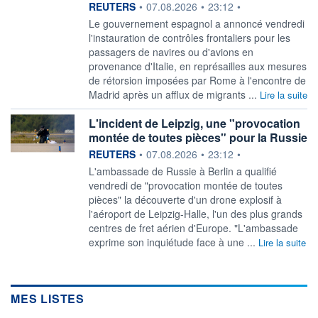
information fournie par
REUTERS
•
07.08.2026
•
23:12
•
‌Le gouvernement espagnol a ​annoncé vendredi
l'instauration de contrôles frontaliers pour les
passagers ​de navires ou d'avions en ​
provenance d'Italie, en ⁠représailles aux mesures
de ‌rétorsion imposées par Rome à l'encontre de
​Madrid ‌après un afflux de ⁠migrants ...
Lire la suite
L'incident de Leipzig, une "provocation
montée de toutes pièces" pour la Russie
information fournie par
REUTERS
•
07.08.2026
•
23:12
•
L'ambassade de ‌Russie à Berlin a qualifié
vendredi de "provocation montée ​de toutes
pièces" la découverte d'un drone explosif à
l'aéroport de Leipzig-Halle, l'un des plus grands
centres ​de fret aérien d'Europe. "L'ambassade
exprime son inquiétude face à une ...
Lire la suite
MES LISTES