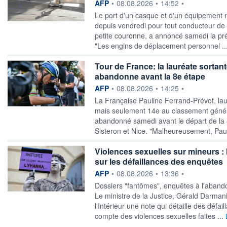
information fournie par
AFP
•
08.08.2026
•
14:52
•
Le port d'un casque et d'un équipement ré
depuis vendredi pour tout conducteur de tr
petite couronne, a annoncé samedi la préf
"Les engins de déplacement personnel ..
Tour de France: la lauréate sortan
abandonne avant la 8e étape
information fournie par
AFP
•
08.08.2026
•
14:25
•
La Française Pauline Ferrand-Prévot, lau
mais seulement 14e au classement général
abandonné samedi avant le départ de la 
Sisteron et Nice. "Malheureusement, Paul
Violences sexuelles sur mineurs 
sur les défaillances des enquêtes
information fournie par
AFP
•
08.08.2026
•
13:36
•
Dossiers "fantômes", enquêtes à l'abando
Le ministre de la Justice, Gérald Darma
l'Intérieur une note qui détaille des défa
compte des violences sexuelles faites ...