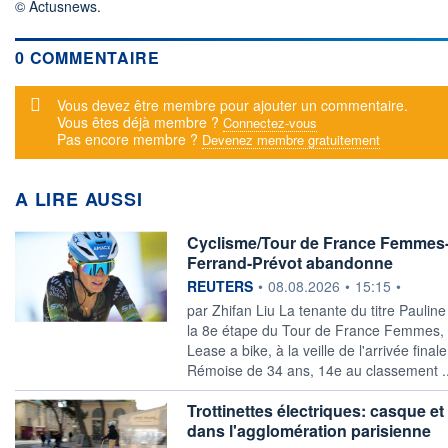
© Actusnews.
0 COMMENTAIRE
Message d'alerte
Vous devez être membre pour ajouter un commentaire.
Vous êtes déjà membre ?
Connectez-vous
Pas encore membre ?
Devenez membre gratuitement
A LIRE AUSSI
Cyclisme/Tour de France Femmes-L
Ferrand-Prévot abandonne
information fournie par
REUTERS
•
08.08.2026
•
15:15
•
par Zhifan Liu La tenante du titre Pauli
la 8e étape du Tour de France Femmes, 
Lease a bike, à la veille ​de l'arrivée fina
Rémoise de 34 ans, 14e au classement .
Trottinettes électriques: casque et 
dans l'agglomération parisienne