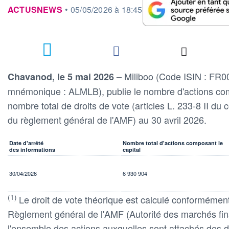
information fournie par
ACTUSNEWS
•
05/05/2026 à 18:45
Miliboo (Code ISIN : FR
Chavanod, le 5 mai 2026 –
mnémonique : ALMLB), publie le nombre d'actions com
nombre total de droits de vote (articles L. 233-8 II d
du règlement général de l'AMF) au 30 avril 2026.
Date d'arrêté
Nombre total d'actions composant le
des informations
capital
30/04/2026
6 930 904
(1)
Le droit de vote théorique est calculé conformément 
Règlement général de l'AMF (Autorité des marchés fina
l'ensemble des actions auxquelles sont attachés des dr