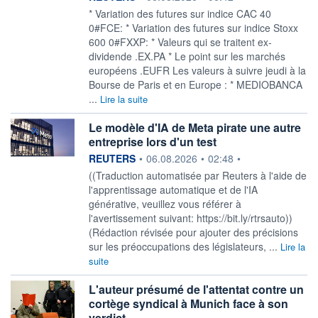
* Variation des futures sur indice CAC 40
0#FCE: * Variation des futures sur indice Stoxx
600 0#FXXP: * Valeurs qui se traitent ex-
dividende .EX.PA * Le point sur les marchés
européens .EUFR Les valeurs à suivre jeudi à la
Bourse de Paris et en Europe : * MEDIOBANCA
...
Lire la suite
Le modèle d'IA de Meta pirate une autre
entreprise lors d'un test
information fournie par
REUTERS
•
06.08.2026
•
02:48
•
((Traduction automatisée par Reuters à l'aide de
l'apprentissage automatique et de l'IA
générative, veuillez vous référer à
l'avertissement suivant: https://bit.ly/rtrsauto))
(Rédaction révisée pour ajouter des précisions
sur les préoccupations des législateurs, ...
Lire la
suite
L'auteur présumé de l'attentat contre un
cortège syndical à Munich face à son
verdict