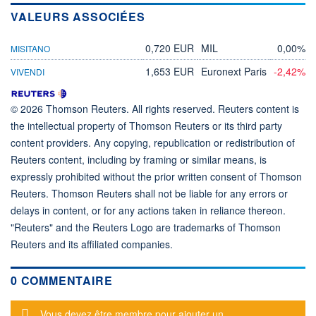
VALEURS ASSOCIÉES
0,720 EUR
MIL
0,00%
MISITANO
1,653 EUR
Euronext Paris
-2,42%
VIVENDI
© 2026 Thomson Reuters. All rights reserved. Reuters content is
the intellectual property of Thomson Reuters or its third party
content providers. Any copying, republication or redistribution of
Reuters content, including by framing or similar means, is
expressly prohibited without the prior written consent of Thomson
Reuters. Thomson Reuters shall not be liable for any errors or
delays in content, or for any actions taken in reliance thereon.
"Reuters" and the Reuters Logo are trademarks of Thomson
Reuters and its affiliated companies.
0 COMMENTAIRE
Message d'alerte
Vous devez être membre pour ajouter un