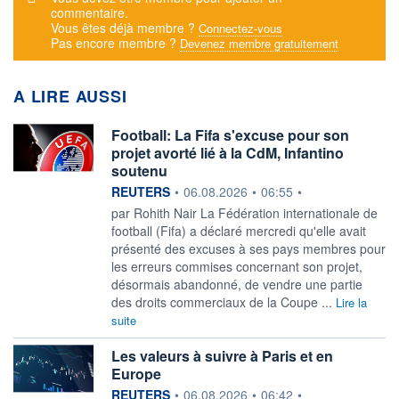
commentaire.
Vous êtes déjà membre ?
Connectez-vous
Pas encore membre ?
Devenez membre gratuitement
A LIRE AUSSI
Football: La Fifa s'excuse pour son
projet avorté lié à la CdM, Infantino
soutenu
information fournie par
REUTERS
•
06.08.2026
•
06:55
•
par Rohith Nair La Fédération internationale de
football (Fifa) a déclaré mercredi qu'elle avait
présenté des excuses à ses ‌pays membres pour
les erreurs commises concernant son projet,
désormais abandonné, de vendre une partie
des droits commerciaux de la Coupe ...
Lire la
suite
Les valeurs à suivre à Paris et en
Europe
information fournie par
REUTERS
•
06.08.2026
•
06:42
•