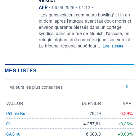
information fournie par
AFP
•
06.08.2026
•
01:12
•
"Les gens volaient comme au bowling" : Un an
et demi après l'attaque ayant fait deux morts et
environ quarante blessés dans un cortège
syndical dans une rue de Munich, l'accusé, un
réfugié afghan, doit connaître jeudi son verdict.
Le tribunal régional supérieur ...
Lire la suite
MES LISTES
Valeurs les plus consultées
VALEUR
DERNIER
VAR.
79,19
-0,29%
Pétrole Brent
4 257,91
+0,26%
Or
8 669,3
+0,03%
CAC 40