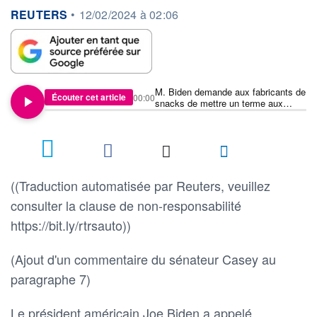
information fournie par
REUTERS
•
12/02/2024 à 02:06
M. Biden demande aux fabricants de
Écouter cet article
00:00
snacks de mettre un terme aux
escroqueries liées à la
"rétrécissement"
((Traduction automatisée par Reuters, veuillez
consulter la clause de non-responsabilité
https://bit.ly/rtrsauto))
(Ajout d'un commentaire du sénateur Casey au
paragraphe 7)
Le président américain Joe Biden a appelé