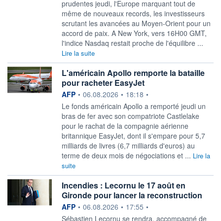
prudentes jeudi, l'Europe marquant tout de
même de nouveaux records, les investisseurs
scrutant les avancées au Moyen-Orient pour un
accord de paix. A New York, vers 16H00 GMT,
l'indice Nasdaq restait proche de l'équilibre ...
Lire la suite
L'américain Apollo remporte la bataille
pour racheter EasyJet
information fournie par
AFP
•
06.08.2026
•
18:18
•
Le fonds américain Apollo a remporté jeudi un
bras de fer avec son compatriote Castlelake
pour le rachat de la compagnie aérienne
britannique EasyJet, dont il s'empare pour 5,7
milliards de livres (6,7 milliards d'euros) au
terme de deux mois de négociations et ...
Lire la
suite
Incendies : Lecornu le 17 août en
Gironde pour lancer la reconstruction
information fournie par
AFP
•
06.08.2026
•
17:55
•
Sébastien Lecornu se rendra, accompagné de