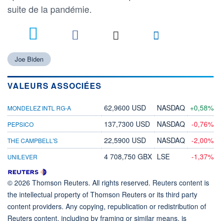
suite de la pandémie.
Joe Biden
VALEURS ASSOCIÉES
62,9600 USD
NASDAQ
+0,58%
MONDELEZ INTL RG-A
137,7300 USD
NASDAQ
-0,76%
PEPSICO
22,5900 USD
NASDAQ
-2,00%
THE CAMPBELL'S
4 708,750 GBX
LSE
-1,37%
UNILEVER
© 2026 Thomson Reuters. All rights reserved. Reuters content is
the intellectual property of Thomson Reuters or its third party
content providers. Any copying, republication or redistribution of
Reuters content, including by framing or similar means, is