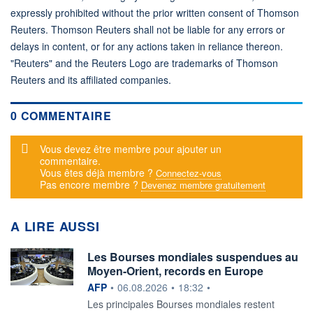
expressly prohibited without the prior written consent of Thomson
Reuters. Thomson Reuters shall not be liable for any errors or
delays in content, or for any actions taken in reliance thereon.
"Reuters" and the Reuters Logo are trademarks of Thomson
Reuters and its affiliated companies.
0 COMMENTAIRE
Message d'alerte
Vous devez être membre pour ajouter un
commentaire.
Vous êtes déjà membre ?
Connectez-vous
Pas encore membre ?
Devenez membre gratuitement
A LIRE AUSSI
Les Bourses mondiales suspendues au
Moyen-Orient, records en Europe
information fournie par
AFP
•
06.08.2026
•
18:32
•
Les principales Bourses mondiales restent