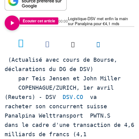
Logistique-DSV met enfin la main
Écouter cet article
00:00
sur Panalpina pour €4,1 mds
 (Actualisé avec cours de Bourse, 
déclarations du DG de DSV)

    par Teis Jensen et John Miller

    COPENHAGUE/ZURICH, 1er avril 
(Reuters) - DSV  
DSV.CO
  va

racheter son concurrent suisse 
Panalpina Welttransport  PWTN.S 

dans le cadre d'une transaction de 4,6 
milliards de francs (4,1
