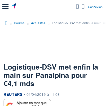
Menu
Connexion
Bourse
Actualités
Logistique-DSV met enfin la main s
Logistique-DSV met enfin la
main sur Panalpina pour
€4,1 mds
information fournie par
REUTERS
•
01/04/2019 à 11:08