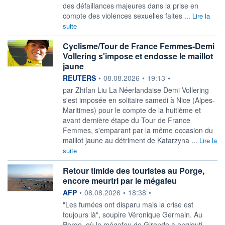
des défaillances majeures dans la prise en
compte des violences sexuelles faites ...
Lire la
suite
Cyclisme/Tour de France Femmes-Demi
Vollering s'impose et endosse le maillot
jaune
information fournie par
REUTERS
•
08.08.2026
•
19:13
•
par Zhifan Liu La Néerlandaise Demi Vollering
s'est imposée en solitaire ‌samedi à Nice (Alpes-
Maritimes) pour le compte de la huitième et
avant dernière étape du Tour de France
Femmes, s'emparant par la même ​occasion du
maillot jaune au détriment de Katarzyna ...
Lire la
suite
Retour timide des touristes au Porge,
encore meurtri par le mégafeu
information fournie par
AFP
•
08.08.2026
•
18:38
•
"Les fumées ont disparu mais la crise est
toujours là", soupire Véronique Germain. Au
Porge, où le mégafeu de Gironde a englouti