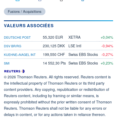
Fusions / Acquisitions
VALEURS ASSOCIÉES
55,320 EUR
XETRA
+0,04%
DEUTSCHE POST
230,125 DKK
LSE Intl
-0,94%
DSV BR/RG
199,550 CHF
Swiss EBS Stocks
-0,27%
KUEHNE+NAGEL INT
14 552,30 Pts
Swiss EBS Stocks
+0,23%
SMI
© 2026 Thomson Reuters. All rights reserved. Reuters content is
the intellectual property of Thomson Reuters or its third party
content providers. Any copying, republication or redistribution of
Reuters content, including by framing or similar means, is
expressly prohibited without the prior written consent of Thomson
Reuters. Thomson Reuters shall not be liable for any errors or
delays in content, or for any actions taken in reliance thereon.