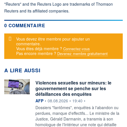
"Reuters" and the Reuters Logo are trademarks of Thomson
Reuters and its affiliated companies.
0 COMMENTAIRE
Message d'alerte
Vous devez être membre pour ajouter un
commentaire.
Vous êtes déjà membre ?
Connectez-vous
Pas encore membre ?
Devenez membre gratuitement
A LIRE AUSSI
Violences sexuelles sur mineurs: le
gouvernement se penche sur les
défaillances des enquêtes
information fournie par
AFP
•
08.08.2026
•
19:40
•
Dossiers "fantômes", enquêtes à l'abandon ou
perdues, manque d'effectifs... Le ministre de la
Justice, Gérald Darmanin, a transmis à son
homologue de l'Intérieur une note qui détaille