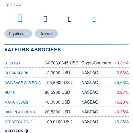
l'année
Cryptoactif
Devises
VALEURS ASSOCIÉES
64 766,0645 USD
CryptoCompare
-0,31%
BTC/USD
12,3000 USD
NASDAQ
-3,53%
CLEANSPARK
153,6000 USD
NASDAQ
+5,63%
COINBASE GLB RG-A
88,5900 USD
NASDAQ
-2,27%
HUT 8
10,0900 USD
NASDAQ
-5,26%
MARA HLDGS
20,5200 USD
NASDAQ
-3,25%
RIOT PLATFORMS
100,0100 USD
NASDAQ
+3,26%
STRATEGY RG-A