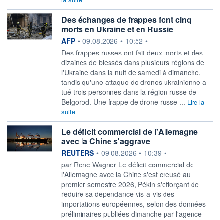
Des échanges de frappes font cinq
morts en Ukraine et en Russie
information fournie par
AFP
•
09.08.2026
•
10:52
•
Des frappes russes ont fait deux morts et des
dizaines de blessés dans plusieurs régions de
l'Ukraine dans la nuit de samedi à dimanche,
tandis qu'une attaque de drones ukrainienne a
tué trois personnes dans la région russe de
Belgorod. Une frappe de drone russe ...
Lire la
suite
Le déficit commercial de l'Allemagne
avec la Chine s'aggrave
information fournie par
REUTERS
•
09.08.2026
•
10:39
•
par Rene Wagner Le déficit commercial de
l'Allemagne avec ‌la Chine s'est creusé au
premier semestre 2026, Pékin s'efforçant de
réduire sa dépendance vis-à-vis des
importations européennes, selon ​des données
préliminaires publiées dimanche par l'agence