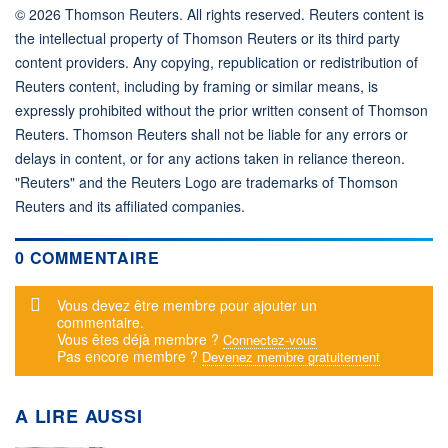
© 2026 Thomson Reuters. All rights reserved. Reuters content is
the intellectual property of Thomson Reuters or its third party
content providers. Any copying, republication or redistribution of
Reuters content, including by framing or similar means, is
expressly prohibited without the prior written consent of Thomson
Reuters. Thomson Reuters shall not be liable for any errors or
delays in content, or for any actions taken in reliance thereon.
"Reuters" and the Reuters Logo are trademarks of Thomson
Reuters and its affiliated companies.
0 COMMENTAIRE
Message d'alerte
Vous devez être membre pour ajouter un
commentaire.
Vous êtes déjà membre ?
Connectez-vous
Pas encore membre ?
Devenez membre gratuitement
A LIRE AUSSI