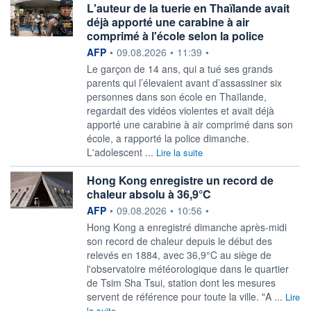
L'auteur de la tuerie en Thaïlande avait
déjà apporté une carabine à air
comprimé à l'école selon la police
information fournie par
AFP
•
09.08.2026
•
11:39
•
Le garçon de 14 ans, qui a tué ses grands
parents qui l’élevaient avant d’assassiner six
personnes dans son école en Thaïlande,
regardait des vidéos violentes et avait déjà
apporté une carabine à air comprimé dans son
école, a rapporté la police dimanche.
L'adolescent ...
Lire la suite
Hong Kong enregistre un record de
chaleur absolu à 36,9°C
information fournie par
AFP
•
09.08.2026
•
10:56
•
Hong Kong a enregistré dimanche après-midi
son record de chaleur depuis le début des
relevés en 1884, avec 36,9°C au siège de
l'observatoire météorologique dans le quartier
de Tsim Sha Tsui, station dont les mesures
servent de référence pour toute la ville. "A ...
Lire
la suite