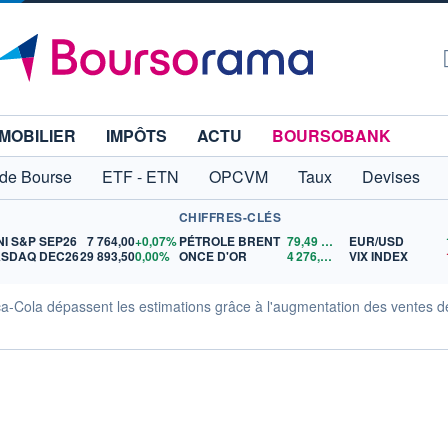
MOBILIER
IMPÔTS
ACTU
BOURSOBANK
 de Bourse
ETF - ETN
OPCVM
Taux
Devises
CHIFFRES-CLÉS
NI S&P SEP26
7 764,00
+0,07%
PÉTROLE BRENT
79,49
$US
EUR/USD
SDAQ DEC26
29 893,50
0,00%
ONCE D'OR
4 276,36
$US
VIX INDEX
ca-Cola dépassent les estimations grâce à l'augmentation des ventes d