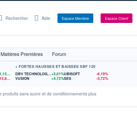
Rechercher
Aide
Espace Membre
Espace Client
Matières Premières
Forum
+ FORTES HAUSSES ET BAISSES SBF 120
1,1556
$US
DBV TECHNOLOGIES
+5,01%
UBISOFT
-6,19%
15,81
$US
VUSION
+4,72%
SES
-3,72%
e produits sans sucre et de conditionnements plus