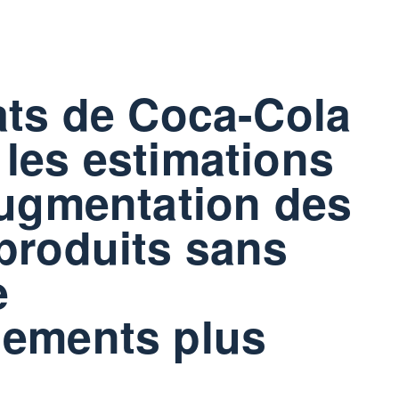
ats de Coca-Cola
les estimations
augmentation des
produits sans
e
nements plus