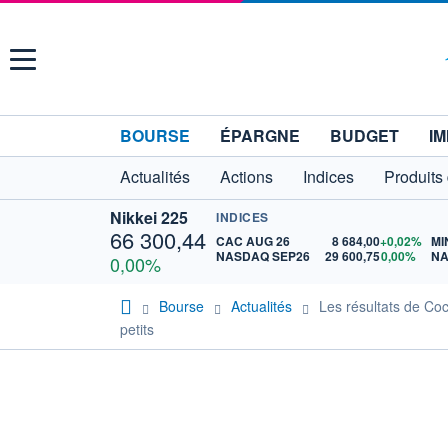
Menu
BOURSE
ÉPARGNE
BUDGET
IM
Actualités
Actions
Indices
Produits
Nikkei 225
INDICES
66 300,44
CAC AUG 26
8 684,00
+0,02%
MI
NASDAQ SEP26
29 600,75
0,00%
NA
0,00%
Bourse
Actualités
Les résultats de Co
petits