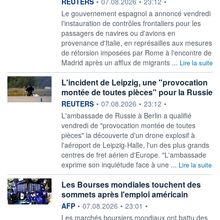
information fournie par
REUTERS
•
07.08.2026
•
23:12
•
‌Le gouvernement espagnol a ​annoncé vendredi
l'instauration de contrôles frontaliers pour les
passagers ​de navires ou d'avions en ​
provenance d'Italie, en ⁠représailles aux mesures
de ‌rétorsion imposées par Rome à l'encontre de
​Madrid ‌après un afflux de ⁠migrants ...
Lire la suite
L'incident de Leipzig, une "provocation
montée de toutes pièces" pour la Russie
information fournie par
REUTERS
•
07.08.2026
•
23:12
•
L'ambassade de ‌Russie à Berlin a qualifié
vendredi de "provocation montée ​de toutes
pièces" la découverte d'un drone explosif à
l'aéroport de Leipzig-Halle, l'un des plus grands
centres ​de fret aérien d'Europe. "L'ambassade
exprime son inquiétude face à une ...
Lire la suite
Les Bourses mondiales touchent des
sommets après l'emploi américain
information fournie par
AFP
•
07.08.2026
•
23:01
•
Les marchés boursiers mondiaux ont battu des