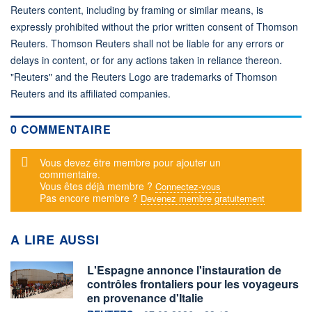
Reuters content, including by framing or similar means, is
expressly prohibited without the prior written consent of Thomson
Reuters. Thomson Reuters shall not be liable for any errors or
delays in content, or for any actions taken in reliance thereon.
"Reuters" and the Reuters Logo are trademarks of Thomson
Reuters and its affiliated companies.
0 COMMENTAIRE
Message d'alerte
Vous devez être membre pour ajouter un
commentaire.
Vous êtes déjà membre ?
Connectez-vous
Pas encore membre ?
Devenez membre gratuitement
A LIRE AUSSI
L'Espagne annonce l'instauration de
contrôles frontaliers pour les voyageurs
en provenance d'Italie