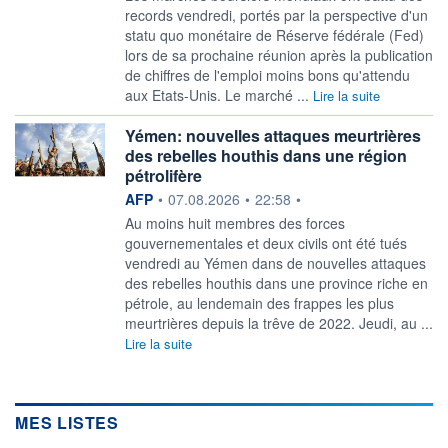
records vendredi, portés par la perspective d'un
statu quo monétaire de Réserve fédérale (Fed)
lors de sa prochaine réunion après la publication
de chiffres de l'emploi moins bons qu'attendu
aux Etats-Unis. Le marché ...
Lire la suite
Yémen: nouvelles attaques meurtrières
des rebelles houthis dans une région
pétrolifère
information fournie par
AFP
•
07.08.2026
•
22:58
•
Au moins huit membres des forces
gouvernementales et deux civils ont été tués
vendredi au Yémen dans de nouvelles attaques
des rebelles houthis dans une province riche en
pétrole, au lendemain des frappes les plus
meurtrières depuis la trêve de 2022. Jeudi, au ...
Lire la suite
MES LISTES