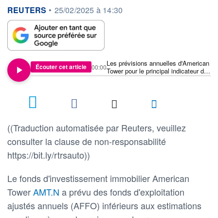
information fournie par
REUTERS
•
25/02/2025 à 14:30
Les prévisions annuelles d'American
Écouter cet article
00:00
Tower pour le principal indicateur de
rentabilité sont inférieures aux
estimations
((Traduction automatisée par Reuters, veuillez
consulter la clause de non-responsabilité
https://bit.ly/rtrsauto))
Le fonds d'investissement immobilier American
Tower
AMT.N
a prévu des fonds d'exploitation
ajustés annuels (AFFO) inférieurs aux estimations