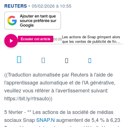
information fournie par
REUTERS
•
05/02/2026 à 10:55
Les actions de Snap grimpent alors
Écouter cet article
00:00
que les ventes de publicité de fin
d'année dopent le chiffre d'affaires
trimestriel
((Traduction automatisée par Reuters à l'aide de
l'apprentissage automatique et de l'IA générative,
veuillez vous référer à l'avertissement suivant:
https://bit.ly/rtrsauto))
5 février - ** Les actions de la société de médias
sociaux Snap
SNAP.N
augmentent de 5,4 % à 6,23