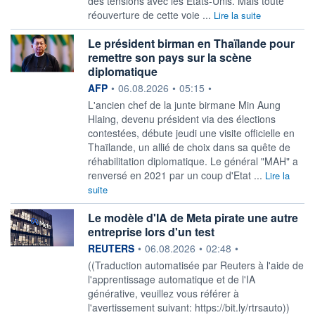
des tensions avec les Etats-Unis. Mais toute
réouverture de cette voie ...
Lire la suite
Le président birman en Thaïlande pour
remettre son pays sur la scène
diplomatique
information fournie par
AFP
•
06.08.2026
•
05:15
•
L'ancien chef de la junte birmane Min Aung
Hlaing, devenu président via des élections
contestées, débute jeudi une visite officielle en
Thaïlande, un allié de choix dans sa quête de
réhabilitation diplomatique. Le général "MAH" a
renversé en 2021 par un coup d'Etat ...
Lire la
suite
Le modèle d'IA de Meta pirate une autre
entreprise lors d'un test
information fournie par
REUTERS
•
06.08.2026
•
02:48
•
((Traduction automatisée par Reuters à l'aide de
l'apprentissage automatique et de l'IA
générative, veuillez vous référer à
l'avertissement suivant: https://bit.ly/rtrsauto))