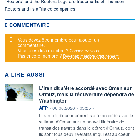
"Reuters" and the Reuters Logo are trademarks of Thomson
Reuters and its affiliated companies.
0 COMMENTAIRE
Message d'alerte
Vous devez être membre pour ajouter un
commentaire.
Vous êtes déjà membre ?
Connectez-vous
Pas encore membre ?
Devenez membre gratuitement
A LIRE AUSSI
L'Iran dit s'être accordé avec Oman sur
Ormuz, mais la réouverture dépendra de
Washington
information fournie par
AFP
•
06.08.2026
•
05:25
•
L'Iran a indiqué mercredi s'être accordé avec le
sultanat d'Oman sur un nouvel itinéraire de
transit des navires dans le détroit d'Ormuz, dont
ils sont tous deux riverains et qui est au coeur