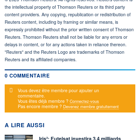
the intellectual property of Thomson Reuters or its third party
content providers. Any copying, republication or redistribution of
Reuters content, including by framing or similar means, is
expressly prohibited without the prior written consent of Thomson
Reuters. Thomson Reuters shall not be liable for any errors or
delays in content, or for any actions taken in reliance thereon.
"Reuters" and the Reuters Logo are trademarks of Thomson
Reuters and its affiliated companies.
0 COMMENTAIRE
Message d'alerte
Vous devez être membre pour ajouter un
commentaire.
Vous êtes déjà membre ?
Connectez-vous
Pas encore membre ?
Devenez membre gratuitement
A LIRE AUSSI
Iris²: Eutelsat investira 3,4 milliards