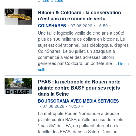
Lire la suite
Bitcoin & Coldcard : la conservation
n'est pas un examen de vertu
information fournie par
COINSHARES
•
07.08.2026
•
16:59
•
Une faille logicielle vieille de cinq ans a coûté
plus de 100 millions de dollars en bitcoins. Le
sujet est opérationnel, pas idéologique, d'après
CoinShares. Le 30 juillet, un attaquant a
commencé à vider des adresses bitcoin
générées par Coldcard, un portefeuille ...
Lire la
suite
PFAS : la métropole de Rouen porte
plainte contre BASF pour ses rejets
dans la Seine
information fournie par
BOURSORAMA AVEC MEDIA SERVICES
•
07.08.2026
•
16:50
•
La métropole Rouen Normandie a déposé
plainte contre BASF, qu'elle accuse de rejets
"massifs" de TFA, un polluant éternel de la
famille des PFAS, dans la Seine. Dans un