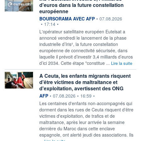
d'euros dans la future constellation
européenne
information fournie par
BOURSORAMA AVEC AFP
•
07.08.2026
•
17:14
•
L'opérateur satellitaire européen Eutelsat a
annoncé vendredi le lancement de la phase
industrielle d’Iris², la future constellation
européenne de connectivité sécurisée, dans
laquelle il prévoit d’investir 3,4 milliards d’euros
d’ici 2034. Cette étape "constitue ...
Lire la suite
A Ceuta, les enfants migrants risquent
d'être victimes de maltraitance et
d'exploitation, avertissent des ONG
information fournie par
AFP
•
07.08.2026
•
16:59
•
Les centaines d'enfants non-accompagnés qui
dorment dans les rues de Ceuta risquent d'être
victimes d'exploitation, de trafics et de
maltraitance, après leur arrivée la semaine
dernière du Maroc dans cette enclave
espagnole, ont alerté jeudi des associations. Ils
...