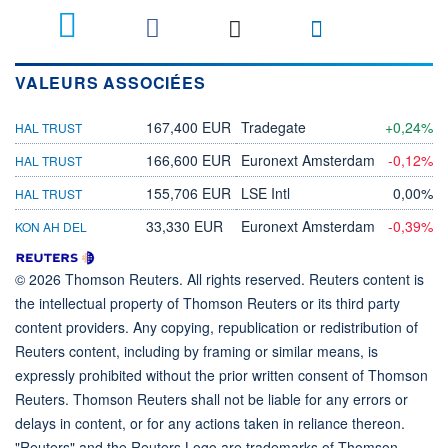
VALEURS ASSOCIÉES
167,400 EUR
Tradegate
+0,24%
HAL TRUST
166,600 EUR
Euronext Amsterdam
-0,12%
HAL TRUST
155,706 EUR
LSE Intl
0,00%
HAL TRUST
33,330 EUR
Euronext Amsterdam
-0,39%
KON AH DEL
© 2026 Thomson Reuters. All rights reserved. Reuters content is
the intellectual property of Thomson Reuters or its third party
content providers. Any copying, republication or redistribution of
Reuters content, including by framing or similar means, is
expressly prohibited without the prior written consent of Thomson
Reuters. Thomson Reuters shall not be liable for any errors or
delays in content, or for any actions taken in reliance thereon.
"Reuters" and the Reuters Logo are trademarks of Thomson