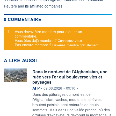
Reuters and its affiliated companies.
0 COMMENTAIRE
Message d'alerte
Vous devez être membre pour ajouter un
commentaire.
Vous êtes déjà membre ?
Connectez-vous
Pas encore membre ?
Devenez membre gratuitement
A LIRE AUSSI
Dans le nord-est de l'Afghanistan, une
ruée vers l'or qui bouleverse vies et
paysages
information fournie par
AFP
•
09.08.2026
•
09:10
•
Dans des pâturages du nord-est de
l'Afghanistan, vaches, moutons et chèvres
broutent paisiblement entourés de hauts
sommets. Mais dans une vallée proche, où des
dizaines d'excavateurs dévorent la montagne, la