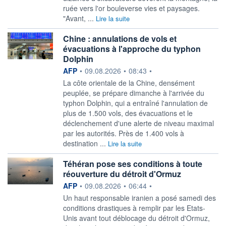
ruée vers l'or bouleverse vies et paysages.
"Avant, ...
Lire la suite
Chine : annulations de vols et
évacuations à l'approche du typhon
Dolphin
information fournie par
AFP
•
09.08.2026
•
08:43
•
La côte orientale de la Chine, densément
peuplée, se prépare dimanche à l'arrivée du
typhon Dolphin, qui a entraîné l'annulation de
plus de 1.500 vols, des évacuations et le
déclenchement d'une alerte de niveau maximal
par les autorités. Près de 1.400 vols à
destination ...
Lire la suite
Téhéran pose ses conditions à toute
réouverture du détroit d'Ormuz
information fournie par
AFP
•
09.08.2026
•
06:44
•
Un haut responsable iranien a posé samedi des
conditions drastiques à remplir par les Etats-
Unis avant tout déblocage du détroit d'Ormuz,