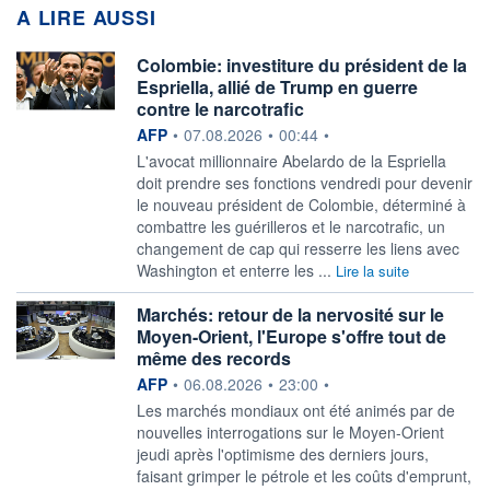
A LIRE AUSSI
Colombie: investiture du président de la
Espriella, allié de Trump en guerre
contre le narcotrafic
information fournie par
AFP
•
07.08.2026
•
00:44
•
L'avocat millionnaire Abelardo de la Espriella
doit prendre ses fonctions vendredi pour devenir
le nouveau président de Colombie, déterminé à
combattre les guérilleros et le narcotrafic, un
changement de cap qui resserre les liens avec
Washington et enterre les ...
Lire la suite
Marchés: retour de la nervosité sur le
Moyen-Orient, l'Europe s'offre tout de
même des records
information fournie par
AFP
•
06.08.2026
•
23:00
•
Les marchés mondiaux ont été animés par de
nouvelles interrogations sur le Moyen-Orient
jeudi après l'optimisme des derniers jours,
faisant grimper le pétrole et les coûts d'emprunt,