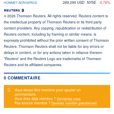
289,290 USD
NYSE
-0,78%
HOWMET AEROSPACE
© 2026 Thomson Reuters. All rights reserved. Reuters content is
the intellectual property of Thomson Reuters or its third party
content providers. Any copying, republication or redistribution of
Reuters content, including by framing or similar means, is
expressly prohibited without the prior written consent of Thomson
Reuters. Thomson Reuters shall not be liable for any errors or
delays in content, or for any actions taken in reliance thereon.
"Reuters" and the Reuters Logo are trademarks of Thomson
Reuters and its affiliated companies.
0 COMMENTAIRE
Message d'alerte
Vous devez être membre pour ajouter un
commentaire.
Vous êtes déjà membre ?
Connectez-vous
Pas encore membre ?
Devenez membre gratuitement