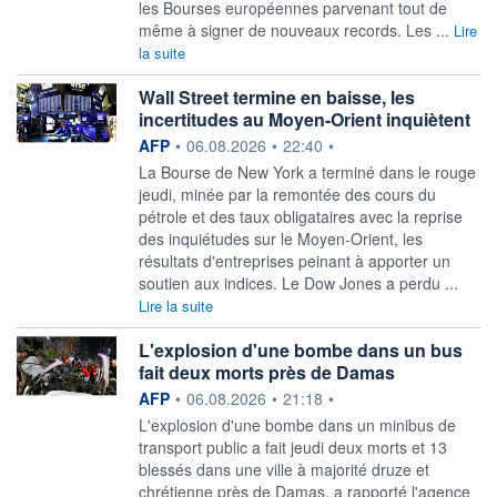
les Bourses européennes parvenant tout de
même à signer de nouveaux records. Les ...
Lire
la suite
Wall Street termine en baisse, les
incertitudes au Moyen-Orient inquiètent
information fournie par
AFP
•
06.08.2026
•
22:40
•
La Bourse de New York a terminé dans le rouge
jeudi, minée par la remontée des cours du
pétrole et des taux obligataires avec la reprise
des inquiétudes sur le Moyen-Orient, les
résultats d'entreprises peinant à apporter un
soutien aux indices. Le Dow Jones a perdu ...
Lire la suite
L'explosion d'une bombe dans un bus
fait deux morts près de Damas
information fournie par
AFP
•
06.08.2026
•
21:18
•
L'explosion d'une bombe dans un minibus de
transport public a fait jeudi deux morts et 13
blessés dans une ville à majorité druze et
chrétienne près de Damas, a rapporté l'agence