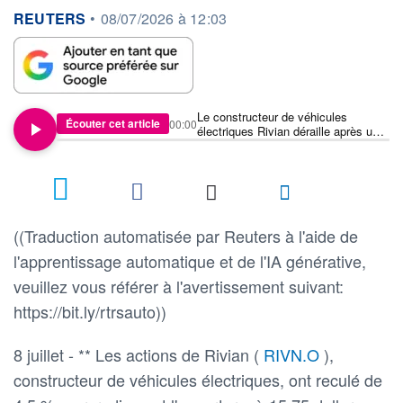
information fournie par
REUTERS
•
08/07/2026 à 12:03
Le constructeur de véhicules
Écouter cet article
00:00
électriques Rivian déraille après une
vente d'actions de 1,2 milliard de
dollars
((Traduction automatisée par Reuters à l'aide de
l'apprentissage automatique et de l'IA générative,
veuillez vous référer à l'avertissement suivant:
https://bit.ly/rtrsauto))
8 juillet - ** Les actions de Rivian (
RIVN.O
),
constructeur de véhicules électriques, ont reculé de