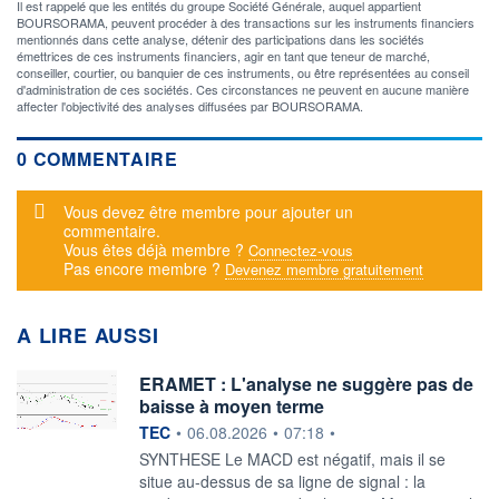
Il est rappelé que les entités du groupe Société Générale, auquel appartient
BOURSORAMA, peuvent procéder à des transactions sur les instruments financiers
mentionnés dans cette analyse, détenir des participations dans les sociétés
émettrices de ces instruments financiers, agir en tant que teneur de marché,
conseiller, courtier, ou banquier de ces instruments, ou être représentées au conseil
d'administration de ces sociétés. Ces circonstances ne peuvent en aucune manière
affecter l'objectivité des analyses diffusées par BOURSORAMA.
0 COMMENTAIRE
Message d'alerte
Vous devez être membre pour ajouter un
commentaire.
Vous êtes déjà membre ?
Connectez-vous
Pas encore membre ?
Devenez membre gratuitement
A LIRE AUSSI
ERAMET : L'analyse ne suggère pas de
baisse à moyen terme
information fournie par
TEC
•
06.08.2026
•
07:18
•
SYNTHESE Le MACD est négatif, mais il se
situe au-dessus de sa ligne de signal : la