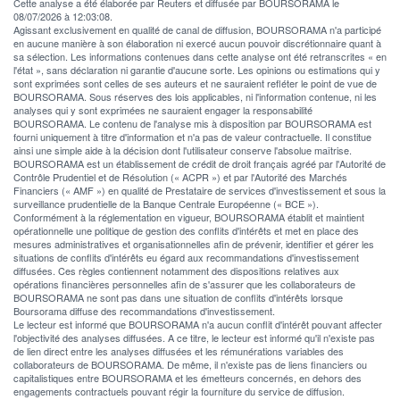
Cette analyse a été élaborée par Reuters et diffusée par BOURSORAMA le
08/07/2026 à 12:03:08.
Agissant exclusivement en qualité de canal de diffusion, BOURSORAMA n'a participé
en aucune manière à son élaboration ni exercé aucun pouvoir discrétionnaire quant à
sa sélection. Les informations contenues dans cette analyse ont été retranscrites « en
l'état », sans déclaration ni garantie d'aucune sorte. Les opinions ou estimations qui y
sont exprimées sont celles de ses auteurs et ne sauraient refléter le point de vue de
BOURSORAMA. Sous réserves des lois applicables, ni l'information contenue, ni les
analyses qui y sont exprimées ne sauraient engager la responsabilité
BOURSORAMA. Le contenu de l'analyse mis à disposition par BOURSORAMA est
fourni uniquement à titre d'information et n'a pas de valeur contractuelle. Il constitue
ainsi une simple aide à la décision dont l'utilisateur conserve l'absolue maîtrise.
BOURSORAMA est un établissement de crédit de droit français agréé par l'Autorité de
Contrôle Prudentiel et de Résolution (« ACPR ») et par l'Autorité des Marchés
Financiers (« AMF ») en qualité de Prestataire de services d'investissement et sous la
surveillance prudentielle de la Banque Centrale Européenne (« BCE »).
Conformément à la réglementation en vigueur, BOURSORAMA établit et maintient
opérationnelle une politique de gestion des conflits d'intérêts et met en place des
mesures administratives et organisationnelles afin de prévenir, identifier et gérer les
situations de conflits d'intérêts eu égard aux recommandations d'investissement
diffusées. Ces règles contiennent notamment des dispositions relatives aux
opérations financières personnelles afin de s'assurer que les collaborateurs de
BOURSORAMA ne sont pas dans une situation de conflits d'intérêts lorsque
Boursorama diffuse des recommandations d'investissement.
Le lecteur est informé que BOURSORAMA n'a aucun conflit d'intérêt pouvant affecter
l'objectivité des analyses diffusées. A ce titre, le lecteur est informé qu'il n'existe pas
de lien direct entre les analyses diffusées et les rémunérations variables des
collaborateurs de BOURSORAMA. De même, il n'existe pas de liens financiers ou
capitalistiques entre BOURSORAMA et les émetteurs concernés, en dehors des
engagements contractuels pouvant régir la fourniture du service de diffusion.