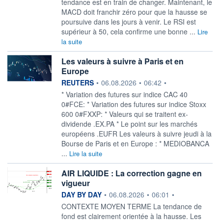
tendance est en train de changer. Maintenant, le
MACD doit franchir zéro pour que la hausse se
poursuive dans les jours à venir. Le RSI est
supérieur à 50, cela confirme une bonne ...
Lire
la suite
Les valeurs à suivre à Paris et en
Europe
information fournie par
REUTERS
•
06.08.2026
•
06:42
•
* Variation des futures sur indice CAC 40
0#FCE: * Variation des futures sur indice Stoxx
600 0#FXXP: * Valeurs qui se traitent ex-
dividende .EX.PA * Le point sur les marchés
européens .EUFR Les valeurs à suivre jeudi à la
Bourse de Paris et en Europe : * MEDIOBANCA
...
Lire la suite
AIR LIQUIDE : La correction gagne en
vigueur
information fournie par
DAY BY DAY
•
06.08.2026
•
06:01
•
CONTEXTE MOYEN TERME La tendance de
fond est clairement orientée à la hausse. Les