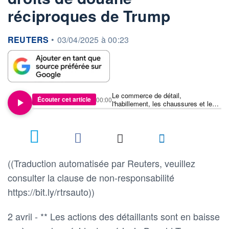
réciproques de Trump
information fournie par
REUTERS
•
03/04/2025 à 00:23
Le commerce de détail,
Écouter cet article
00:00
l'habillement, les chaussures et les
magasins à un dollar chutent après
les droits de douane réciproques de
Trump
((Traduction automatisée par Reuters, veuillez
consulter la clause de non-responsabilité
https://bit.ly/rtrsauto))
2 avril - ** Les actions des détaillants sont en baisse