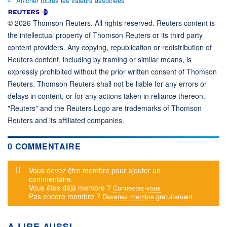
Afficher toutes les valeurs associées
© 2026 Thomson Reuters. All rights reserved. Reuters content is
the intellectual property of Thomson Reuters or its third party
content providers. Any copying, republication or redistribution of
Reuters content, including by framing or similar means, is
expressly prohibited without the prior written consent of Thomson
Reuters. Thomson Reuters shall not be liable for any errors or
delays in content, or for any actions taken in reliance thereon.
"Reuters" and the Reuters Logo are trademarks of Thomson
Reuters and its affiliated companies.
0 COMMENTAIRE
Message d'alerte
Vous devez être membre pour ajouter un
commentaire.
Vous êtes déjà membre ?
Connectez-vous
Pas encore membre ?
Devenez membre gratuitement
A LIRE AUSSI