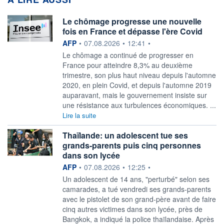
Le chômage progresse une nouvelle
fois en France et dépasse l'ère Covid
information fournie par
AFP
•
07.08.2026
•
12:41
•
Le chômage a continué de progresser en
France pour atteindre 8,3% au deuxième
trimestre, son plus haut niveau depuis l'automne
2020, en plein Covid, et depuis l'automne 2019
auparavant, mais le gouvernement insiste sur
une résistance aux turbulences économiques. ...
Lire la suite
Thaïlande: un adolescent tue ses
grands-parents puis cinq personnes
dans son lycée
information fournie par
AFP
•
07.08.2026
•
12:25
•
Un adolescent de 14 ans, "perturbé" selon ses
camarades, a tué vendredi ses grands-parents
avec le pistolet de son grand-père avant de faire
cinq autres victimes dans son lycée, près de
Bangkok, a indiqué la police thaïlandaise. Après