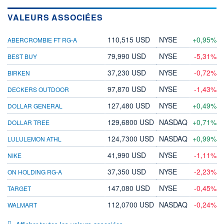
VALEURS ASSOCIÉES
110,515 USD
NYSE
+0,95%
ABERCROMBIE FT RG-A
79,990 USD
NYSE
-5,31%
BEST BUY
37,230 USD
NYSE
-0,72%
BIRKEN
97,870 USD
NYSE
-1,43%
DECKERS OUTDOOR
127,480 USD
NYSE
+0,49%
DOLLAR GENERAL
129,6800 USD
NASDAQ
+0,71%
DOLLAR TREE
124,7300 USD
NASDAQ
+0,99%
LULULEMON ATHL
41,990 USD
NYSE
-1,11%
NIKE
37,350 USD
NYSE
-2,23%
ON HOLDING RG-A
147,080 USD
NYSE
-0,45%
TARGET
112,0700 USD
NASDAQ
-0,24%
WALMART