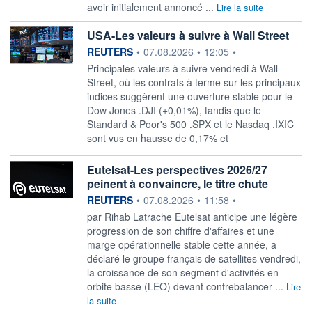
avoir initialement annoncé ...
Lire la suite
USA-Les valeurs à suivre à Wall Street
information fournie par
REUTERS
•
07.08.2026
•
12:05
•
Principales valeurs à suivre vendredi à Wall
Street, où les contrats à terme sur les principaux
indices suggèrent une ouverture stable pour le
Dow Jones .DJI (+0,01%), tandis que le
Standard & Poor's 500 .SPX et le Nasdaq .IXIC
sont vus en hausse de 0,17% et
Eutelsat-Les perspectives 2026/27
peinent à convaincre, le titre chute
information fournie par
REUTERS
•
07.08.2026
•
11:58
•
par Rihab Latrache Eutelsat anticipe une légère
progression ‌de son chiffre d'affaires et une
marge opérationnelle stable cette année, a
déclaré le groupe français de ​satellites vendredi,
la croissance de son segment d'activités en
orbite basse (LEO) devant contrebalancer ...
Lire
la suite