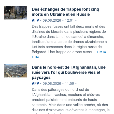
Des échanges de frappes font cinq
morts en Ukraine et en Russie
information fournie par
AFP
•
09.08.2026
•
12:01
•
Des frappes russes ont fait deux morts et des
dizaines de blessés dans plusieurs régions de
l'Ukraine dans la nuit de samedi à dimanche,
tandis qu'une attaque de drones ukrainienne a
tué trois personnes dans la région russe de
Belgorod. Une frappe de drone russe ...
Lire la
suite
Dans le nord-est de l'Afghanistan, une
ruée vers l'or qui bouleverse vies et
paysages
information fournie par
AFP
•
09.08.2026
•
11:59
•
Dans des pâturages du nord-est de
l'Afghanistan, vaches, moutons et chèvres
broutent paisiblement entourés de hauts
sommets. Mais dans une vallée proche, où des
dizaines d'excavateurs dévorent la montagne, la