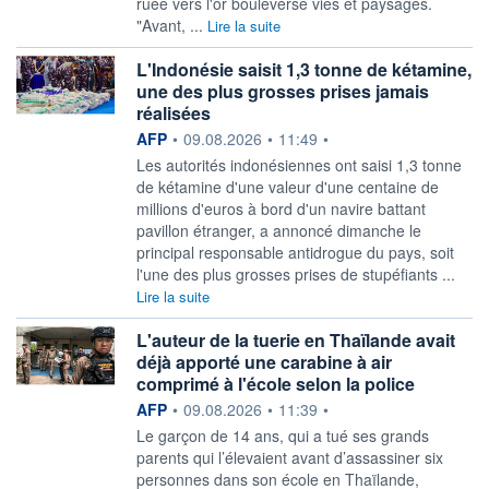
ruée vers l'or bouleverse vies et paysages.
"Avant, ...
Lire la suite
L'Indonésie saisit 1,3 tonne de kétamine,
une des plus grosses prises jamais
réalisées
information fournie par
AFP
•
09.08.2026
•
11:49
•
Les autorités indonésiennes ont saisi 1,3 tonne
de kétamine d'une valeur d'une centaine de
millions d'euros à bord d'un navire battant
pavillon étranger, a annoncé dimanche le
principal responsable antidrogue du pays, soit
l'une des plus grosses prises de stupéfiants ...
Lire la suite
L'auteur de la tuerie en Thaïlande avait
déjà apporté une carabine à air
comprimé à l'école selon la police
information fournie par
AFP
•
09.08.2026
•
11:39
•
Le garçon de 14 ans, qui a tué ses grands
parents qui l’élevaient avant d’assassiner six
personnes dans son école en Thaïlande,