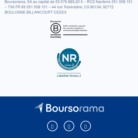
Boursorama, SA au capital de 53 576 889,20 € – RCS Nanterre 351 058 151
– TVA FR 69 351 058 151 – 44 rue Traversière, CS 80134, 92772
BOULOGNE BILLANCOURT CEDEX
Boursorama sur Facebook
Boursorama sur X
Boursorama sur Youtu