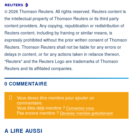
© 2026 Thomson Reuters. All rights reserved. Reuters content is
the intellectual property of Thomson Reuters or its third party
content providers. Any copying, republication or redistribution of
Reuters content, including by framing or similar means, is
expressly prohibited without the prior written consent of Thomson
Reuters. Thomson Reuters shall not be liable for any errors or
delays in content, or for any actions taken in reliance thereon.
"Reuters" and the Reuters Logo are trademarks of Thomson
Reuters and its affiliated companies.
0 COMMENTAIRE
Message d'alerte
Vous devez être membre pour ajouter un
commentaire.
Vous êtes déjà membre ?
Connectez-vous
Pas encore membre ?
Devenez membre gratuitement
A LIRE AUSSI