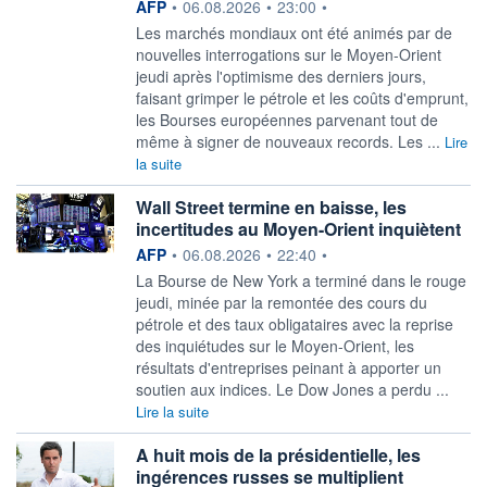
information fournie par
AFP
•
06.08.2026
•
23:00
•
Les marchés mondiaux ont été animés par de
nouvelles interrogations sur le Moyen-Orient
jeudi après l'optimisme des derniers jours,
faisant grimper le pétrole et les coûts d'emprunt,
les Bourses européennes parvenant tout de
même à signer de nouveaux records. Les ...
Lire
la suite
Wall Street termine en baisse, les
incertitudes au Moyen-Orient inquiètent
information fournie par
AFP
•
06.08.2026
•
22:40
•
La Bourse de New York a terminé dans le rouge
jeudi, minée par la remontée des cours du
pétrole et des taux obligataires avec la reprise
des inquiétudes sur le Moyen-Orient, les
résultats d'entreprises peinant à apporter un
soutien aux indices. Le Dow Jones a perdu ...
Lire la suite
A huit mois de la présidentielle, les
ingérences russes se multiplient