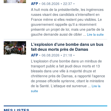
information fournie par
AFP
•
06.08.2026
•
22:37
•
A huit mois de la présidentielle, les ingérences
russes visant des candidats s'intensifient en
France même si elles restent peu visibles. Le
gouvernement rappelle qu'il a récemment
présenté un projet de loi, mais une partie de la
gauche demande aussi de cibler ...
Lire la suite
L'explosion d'une bombe dans un bus
fait deux morts près de Damas
information fournie par
AFP
•
06.08.2026
•
21:18
•
L'explosion d'une bombe dans un minibus de
transport public a fait jeudi deux morts et 13
blessés dans une ville à majorité druze et
chrétienne près de Damas, a rapporté l'agence
de presse officielle syrienne, citant le ministère
de la Santé. L'attaque est survenue ...
Lire la
suite
MES LISTES