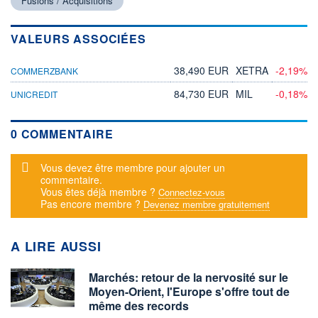
Fusions / Acquisitions
VALEURS ASSOCIÉES
38,490 EUR
XETRA
-2,19%
COMMERZBANK
84,730 EUR
MIL
-0,18%
UNICREDIT
0 COMMENTAIRE
Message d'alerte
Vous devez être membre pour ajouter un
commentaire.
Vous êtes déjà membre ?
Connectez-vous
Pas encore membre ?
Devenez membre gratuitement
A LIRE AUSSI
Marchés: retour de la nervosité sur le
Moyen-Orient, l'Europe s'offre tout de
même des records