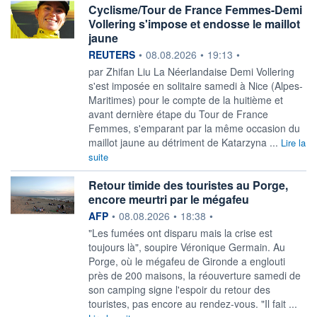
Cyclisme/Tour de France Femmes-Demi
Vollering s'impose et endosse le maillot
jaune
information fournie par
REUTERS
•
08.08.2026
•
19:13
•
par Zhifan Liu La Néerlandaise Demi Vollering
s'est imposée en solitaire ‌samedi à Nice (Alpes-
Maritimes) pour le compte de la huitième et
avant dernière étape du Tour de France
Femmes, s'emparant par la même ​occasion du
maillot jaune au détriment de Katarzyna ...
Lire la
suite
Retour timide des touristes au Porge,
encore meurtri par le mégafeu
information fournie par
AFP
•
08.08.2026
•
18:38
•
"Les fumées ont disparu mais la crise est
toujours là", soupire Véronique Germain. Au
Porge, où le mégafeu de Gironde a englouti
près de 200 maisons, la réouverture samedi de
son camping signe l'espoir du retour des
touristes, pas encore au rendez-vous. "Il fait ...