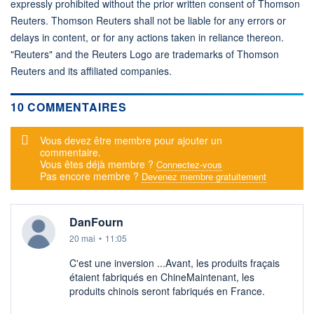
expressly prohibited without the prior written consent of Thomson
Reuters. Thomson Reuters shall not be liable for any errors or
delays in content, or for any actions taken in reliance thereon.
"Reuters" and the Reuters Logo are trademarks of Thomson
Reuters and its affiliated companies.
10 COMMENTAIRES
Message d'alerte
Vous devez être membre pour ajouter un
commentaire.
Vous êtes déjà membre ?
Connectez-vous
Pas encore membre ?
Devenez membre gratuitement
DanFourn
20 mai
•
11:05
C'est une inversion ...Avant, les produits fraçais
étaient fabriqués en ChineMaintenant, les
produits chinois seront fabriqués en France.