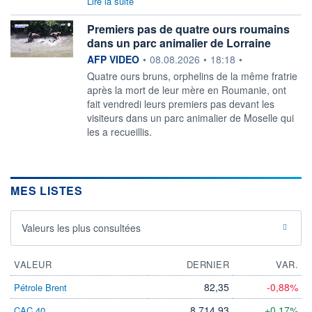
Lire la suite
Premiers pas de quatre ours roumains
dans un parc animalier de Lorraine
information fournie par
AFP VIDEO
•
08.08.2026
•
18:18
•
Quatre ours bruns, orphelins de la même fratrie
après la mort de leur mère en Roumanie, ont
fait vendredi leurs premiers pas devant les
visiteurs dans un parc animalier de Moselle qui
les a recueillis.
MES LISTES
Valeurs les plus consultées
VALEUR
DERNIER
VAR.
82,35
-0,88%
Pétrole Brent
8 714,93
+0,17%
CAC 40