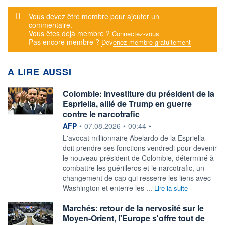
Message d'alerte
Vous devez être membre pour ajouter un
commentaire.
Vous êtes déjà membre ?
Connectez-vous
Pas encore membre ?
Devenez membre gratuitement
A LIRE AUSSI
Colombie: investiture du président de la
Espriella, allié de Trump en guerre
contre le narcotrafic
information fournie par
AFP
•
07.08.2026
•
00:44
•
L'avocat millionnaire Abelardo de la Espriella
doit prendre ses fonctions vendredi pour devenir
le nouveau président de Colombie, déterminé à
combattre les guérilleros et le narcotrafic, un
changement de cap qui resserre les liens avec
Washington et enterre les ...
Lire la suite
Marchés: retour de la nervosité sur le
Moyen-Orient, l'Europe s'offre tout de