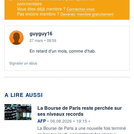
commentaire.
Vous êtes déjà membre ?
Connectez-vous
Pas encore membre ?
Devenez membre gratuitement
guyguy16
27 mars
•
08:59
En retard d'un mois, comme d'hab.
Signaler un abus
A LIRE AUSSI
La Bourse de Paris reste perchée sur
ses niveaux records
information fournie par
AFP
•
06.08.2026
•
19:15
•
La Bourse de Paris a une nouvelle fois terminé
en hausse jeudi, enregistrant des niveaux