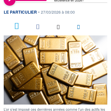
excellence en 2026?
information fournie par
LE PARTICULIER
•
27/03/2026 à 08:00
1
L’or s’est imposé ces dernières années comme l’un des actifs les