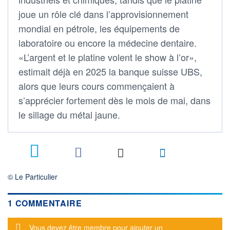
joue un rôle clé dans l’approvisionnement
mondial en pétrole, les équipements de
laboratoire ou encore la médecine dentaire.
«L’argent et le platine volent le show à l’or»,
estimait déjà en 2025 la banque suisse UBS,
alors que leurs cours commençaient à
s’apprécier fortement dès le mois de mai, dans
le sillage du métal jaune.
1
© Le Particulier
1 COMMENTAIRE
Message d'alerte
Vous devez être membre pour ajouter un