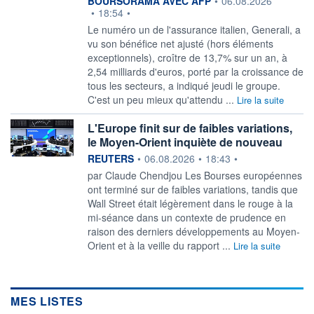
BOURSORAMA AVEC AFP
•
06.08.2026
•
18:54
•
Le numéro un de l'assurance italien, Generali, a
vu son bénéfice net ajusté (hors éléments
exceptionnels), croître de 13,7% sur un an, à
2,54 milliards d'euros, porté par la croissance de
tous les secteurs, a indiqué jeudi le groupe.
C'est un peu mieux qu'attendu ...
Lire la suite
L'Europe finit sur de faibles variations,
le Moyen-Orient inquiète de nouveau
information fournie par
REUTERS
•
06.08.2026
•
18:43
•
par Claude Chendjou Les Bourses européennes
ont terminé sur de faibles variations, tandis que
Wall Street était ‌légèrement dans le rouge à la
mi-séance dans un contexte de prudence en
raison des derniers développements au Moyen-
Orient et à la veille du rapport ...
Lire la suite
MES LISTES