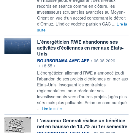
records en séance comme en clôture, les
investisseurs scrutant les avancées au Moyen-
Orient en vue d'un accord concernant le détroit
d'Ormuz. L'indice vedette parisien CAC ...
Lire la
suite
L'énergéticien RWE abandonne ses
activités d'éoliennes en mer aux Etats-
Unis
information fournie par
BOURSORAMA AVEC AFP
•
06.08.2026
•
18:55
•
L'énergéticien allemand RWE a annoncé jeudi
l'abandon de ses projets d'éoliennes en mer aux
Etats-Unis, invoquant les contraintes
réglementaires, pour réorienter ses
investissements vers d'autres projets jugés plus
sûrs mais plus polluants. Selon un communiqué
...
Lire la suite
L'assureur Generali réalise un bénéfice
net en hausse de 13,7% au 1er semestre
information fournie par