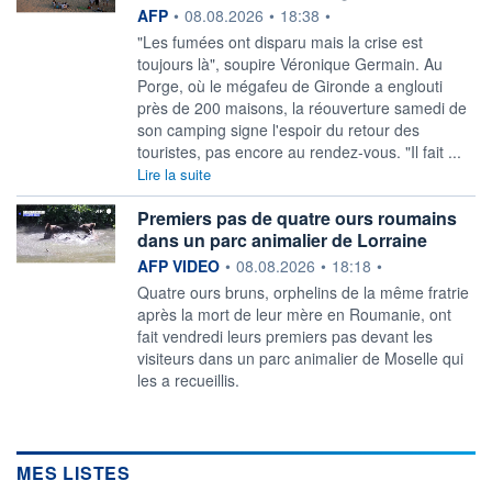
information fournie par
AFP
•
08.08.2026
•
18:38
•
"Les fumées ont disparu mais la crise est
toujours là", soupire Véronique Germain. Au
Porge, où le mégafeu de Gironde a englouti
près de 200 maisons, la réouverture samedi de
son camping signe l'espoir du retour des
touristes, pas encore au rendez-vous. "Il fait ...
Lire la suite
Premiers pas de quatre ours roumains
dans un parc animalier de Lorraine
information fournie par
AFP VIDEO
•
08.08.2026
•
18:18
•
Quatre ours bruns, orphelins de la même fratrie
après la mort de leur mère en Roumanie, ont
fait vendredi leurs premiers pas devant les
visiteurs dans un parc animalier de Moselle qui
les a recueillis.
MES LISTES