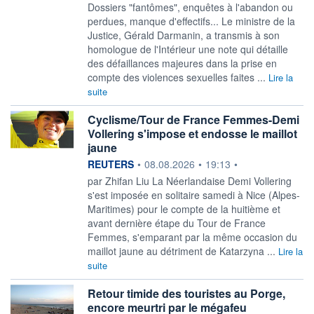
Dossiers "fantômes", enquêtes à l'abandon ou
perdues, manque d'effectifs... Le ministre de la
Justice, Gérald Darmanin, a transmis à son
homologue de l'Intérieur une note qui détaille
des défaillances majeures dans la prise en
compte des violences sexuelles faites ...
Lire la
suite
Cyclisme/Tour de France Femmes-Demi
Vollering s'impose et endosse le maillot
jaune
information fournie par
REUTERS
•
08.08.2026
•
19:13
•
par Zhifan Liu La Néerlandaise Demi Vollering
s'est imposée en solitaire ‌samedi à Nice (Alpes-
Maritimes) pour le compte de la huitième et
avant dernière étape du Tour de France
Femmes, s'emparant par la même ​occasion du
maillot jaune au détriment de Katarzyna ...
Lire la
suite
Retour timide des touristes au Porge,
encore meurtri par le mégafeu