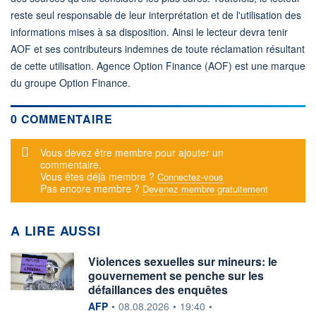
reste seul responsable de leur interprétation et de l'utilisation des
informations mises à sa disposition. Ainsi le lecteur devra tenir
AOF et ses contributeurs indemnes de toute réclamation résultant
de cette utilisation. Agence Option Finance (AOF) est une marque
du groupe Option Finance.
0 COMMENTAIRE
Message d'alerte
Vous devez être membre pour ajouter un
commentaire.
Vous êtes déjà membre ?
Connectez-vous
Pas encore membre ?
Devenez membre gratuitement
A LIRE AUSSI
Violences sexuelles sur mineurs: le
gouvernement se penche sur les
défaillances des enquêtes
information fournie par
AFP
•
08.08.2026
•
19:40
•