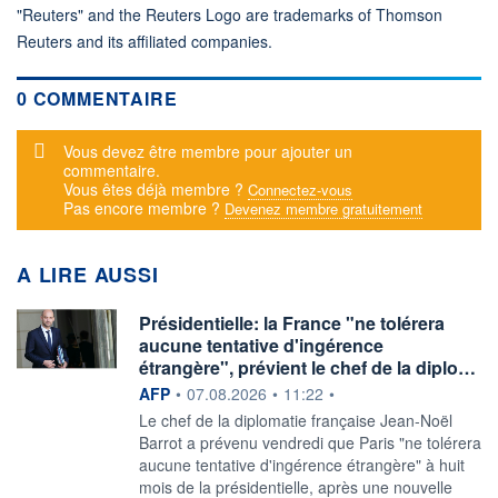
"Reuters" and the Reuters Logo are trademarks of Thomson
Reuters and its affiliated companies.
0 COMMENTAIRE
Message d'alerte
Vous devez être membre pour ajouter un
commentaire.
Vous êtes déjà membre ?
Connectez-vous
Pas encore membre ?
Devenez membre gratuitement
A LIRE AUSSI
Présidentielle: la France "ne tolérera
aucune tentative d'ingérence
étrangère", prévient le chef de la diplo…
information fournie par
AFP
•
07.08.2026
•
11:22
•
Le chef de la diplomatie française Jean-Noël
Barrot a prévenu vendredi que Paris "ne tolérera
aucune tentative d'ingérence étrangère" à huit
mois de la présidentielle, après une nouvelle