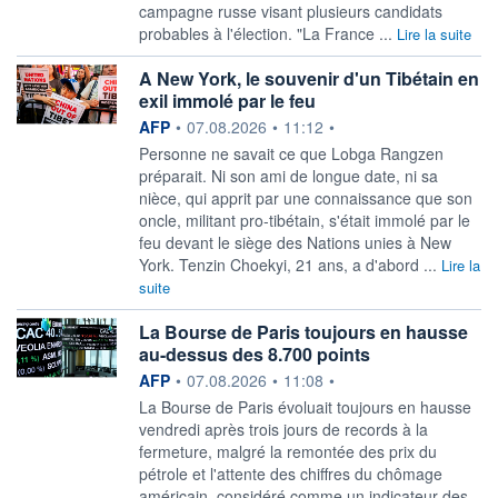
campagne russe visant plusieurs candidats
probables à l'élection. "La France ...
Lire la suite
A New York, le souvenir d'un Tibétain en
exil immolé par le feu
information fournie par
AFP
•
07.08.2026
•
11:12
•
Personne ne savait ce que Lobga Rangzen
préparait. Ni son ami de longue date, ni sa
nièce, qui apprit par une connaissance que son
oncle, militant pro-tibétain, s'était immolé par le
feu devant le siège des Nations unies à New
York. Tenzin Choekyi, 21 ans, a d'abord ...
Lire la
suite
La Bourse de Paris toujours en hausse
au-dessus des 8.700 points
information fournie par
AFP
•
07.08.2026
•
11:08
•
La Bourse de Paris évoluait toujours en hausse
vendredi après trois jours de records à la
fermeture, malgré la remontée des prix du
pétrole et l'attente des chiffres du chômage
américain, considéré comme un indicateur des