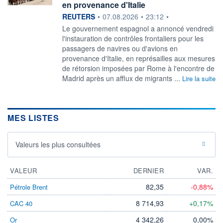
en provenance d'Italie
information fournie par
REUTERS
•
07.08.2026
•
23:12
•
‌Le gouvernement espagnol a ​annoncé vendredi
l'instauration de contrôles frontaliers pour les
passagers ​de navires ou d'avions en ​
provenance d'Italie, en ⁠représailles aux mesures
de ‌rétorsion imposées par Rome à l'encontre de
​Madrid ‌après un afflux de ⁠migrants ...
Lire la suite
MES LISTES
Valeurs les plus consultées
VALEUR
DERNIER
VAR.
82,35
-0,88%
Pétrole Brent
8 714,93
+0,17%
CAC 40
4 342,26
0,00%
Or