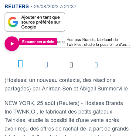
information fournie par
REUTERS
•
25/08/2023 à 21:37
Hostess Brands, fabricant de
Écouter cet article
00:00
Twinkies, étudie la possibilité d'une
vente dans le cadre d'un rachat -
sources
(Hostess: un nouveau contexte, des réactions
partagées) par Anirban Sen et Abigail Summerville
NEW YORK, 25 août (Reuters) - Hostess Brands
Inc TWNK.O , le fabricant des petits gâteaux
Twinkies, étudie la possibilité d'une vente après
avoir reçu des offres de rachat de la part de grands