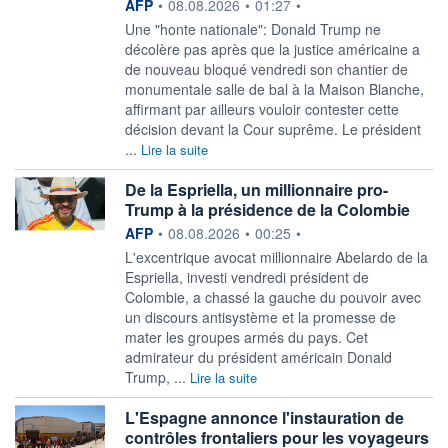
information fournie par
AFP
•
08.08.2026
•
01:27
•
Une "honte nationale": Donald Trump ne
décolère pas après que la justice américaine a
de nouveau bloqué vendredi son chantier de
monumentale salle de bal à la Maison Blanche,
affirmant par ailleurs vouloir contester cette
décision devant la Cour suprême. Le président
...
Lire la suite
De la Espriella, un millionnaire pro-
Trump à la présidence de la Colombie
information fournie par
AFP
•
08.08.2026
•
00:25
•
L'excentrique avocat millionnaire Abelardo de la
Espriella, investi vendredi président de
Colombie, a chassé la gauche du pouvoir avec
un discours antisystème et la promesse de
mater les groupes armés du pays. Cet
admirateur du président américain Donald
Trump, ...
Lire la suite
L'Espagne annonce l'instauration de
contrôles frontaliers pour les voyageurs