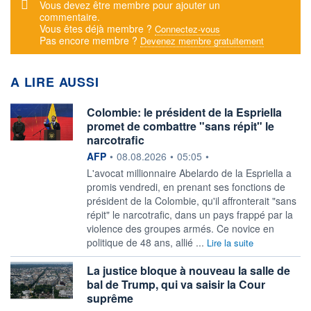
Message d'alerte
Vous devez être membre pour ajouter un
commentaire.
Vous êtes déjà membre ?
Connectez-vous
Pas encore membre ?
Devenez membre gratuitement
A LIRE AUSSI
Colombie: le président de la Espriella
promet de combattre "sans répit" le
narcotrafic
information fournie par
AFP
•
08.08.2026
•
05:05
•
L'avocat millionnaire Abelardo de la Espriella a
promis vendredi, en prenant ses fonctions de
président de la Colombie, qu'il affronterait "sans
répit" le narcotrafic, dans un pays frappé par la
violence des groupes armés. Ce novice en
politique de 48 ans, allié ...
Lire la suite
La justice bloque à nouveau la salle de
bal de Trump, qui va saisir la Cour
suprême