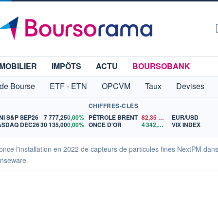
MOBILIER
IMPÔTS
ACTU
BOURSOBANK
 de Bourse
ETF - ETN
OPCVM
Taux
Devises
CHIFFRES-CLÉS
NI S&P SEP26
7 777,25
0,00%
PÉTROLE BRENT
82,35
$US
EUR/USD
ASDAQ DEC26
30 135,00
0,00%
ONCE D'OR
4 342,26
$US
VIX INDEX
e l'installation en 2022 de capteurs de particules fines NextPM dans 
Senseware