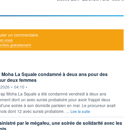
uter un commentaire.
ez-vous
mbre gratuitement
r Moha La Squale condamné à deux ans pour des
 sur deux femmes
ournie par
.2026
•
04:10
•
 rap Moha La Squale a été condamné vendredi à deux ans
ment dont un avec sursis probatoire pour avoir frappé deux
d'une soirée à son domicile parisien en mai. Le procureur avait
ois dont 12 avec sursis probatoire. ...
Lire la suite
inistré par le mégafeu, une soirée de solidarité avec les
nts