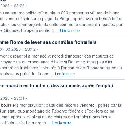
ournie par
.2026
•
23:28
•
 du commerce solidaire": quelque 200 personnes vêtues de blanc
es vendredi soir sur la plage du Porge, après avoir acheté à boire
 chez les commerçants de cette commune durement impactée par
e Gironde. L'appel à soutenir ...
Lire la suite
me Rome de lever ses contrôles frontaliers
ournie par
07.08.2026
•
23:12
•
ment espagnol a menacé vendredi ‌d'imposer des mesures de
 voyageurs en provenance d'Italie si Rome ne levait ​pas d'ici
 contrôles frontaliers instaurés à l'encontre de l'Espagne après un
grants sans précédent dans ...
Lire la suite
es mondiales touchent des sommets après l'emploi
ournie par
.2026
•
23:01
•
boursiers mondiaux ont battu des records vendredi, portés par la
d'un statu quo monétaire de Réserve fédérale (Fed) lors de sa
nion après la publication de chiffres de l'emploi moins bons
ux Etats-Unis. Le marché ...
Lire la suite