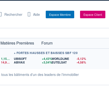
Rechercher
Aide
Espace Membre
Espace Client
Matières Premières
Forum
+ FORTES HAUSSES ET BAISSES SBF 120
1,1559
$US
UBISOFT
+4,43%
WORLDLINE
-5,12%
14,90
$US
ABIVAX
+3,54%
EUTELSAT
-4,58%
tous les bâtiments d'un des leaders de l'immobilier