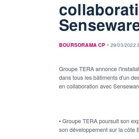
collaborat
Sensewar
information fournie par
BOURSORAMA CP
•
29/03/2022 
Groupe TERA annonce l'installat
dans tous les bâtiments d'un des
en collaboration avec Sensewar
• Groupe TERA poursuit son expa
son développement sur la côte E