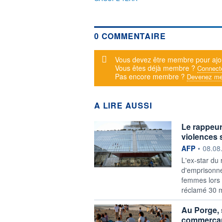
0 COMMENTAIRE
Message d'alerte
Vous devez être membre pour ajo
Vous êtes déjà membre ?
Connect
Pas encore membre ?
Devenez me
A LIRE AUSSI
Le rappeu
violences
information f
AFP
•
08.08
L'ex-star du
d'emprisonne
femmes lors 
réclamé 30 m
Au Porge, s
commerça