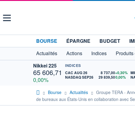
Menu
BOURSE
ÉPARGNE
BUDGET
IM
Actualités
Actions
Indices
Produits
Nikkei 225
INDICES
65 606,71
CAC AUG 26
8 737,00
+0,30%
MI
NASDAQ SEP26
29 839,50
0,00%
N
0,00%
Bourse
Actualités
Groupe TERA - Annonc
de bureaux aux États-Unis en collaboration avec 