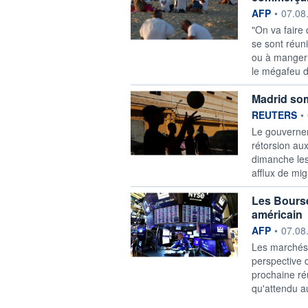
information f
AFP
•
07.08
"On va faire
se sont réuni
ou à manger
le mégafeu d
Madrid som
information f
REUTERS
•
Le gouverne
rétorsion aux
dimanche les
afflux de mi
Les Bours
américain
information f
AFP
•
07.08
Les marchés 
perspective 
prochaine réu
qu'attendu a