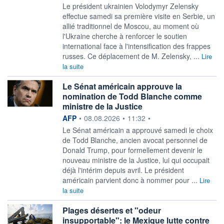
Le président ukrainien Volodymyr Zelensky
effectue samedi sa première visite en Serbie, un
allié traditionnel de Moscou, au moment où
l'Ukraine cherche à renforcer le soutien
international face à l'intensification des frappes
russes. Ce déplacement de M. Zelensky, ...
Lire
la suite
Le Sénat américain approuve la
nomination de Todd Blanche comme
ministre de la Justice
information fournie par
AFP
•
08.08.2026
•
11:32
•
Le Sénat américain a approuvé samedi le choix
de Todd Blanche, ancien avocat personnel de
Donald Trump, pour formellement devenir le
nouveau ministre de la Justice, lui qui occupait
déjà l'intérim depuis avril. Le président
américain parvient donc à nommer pour ...
Lire
la suite
Plages désertes et "odeur
insupportable": le Mexique lutte contre