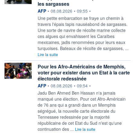
les sargasses
information fournie par
AFP
•
08.08.2026
•
09:55
•
Une petite embarcation se fraye un chemin à
travers l'épais tapis nauséabond de sargasses.
Une sorte de navire de récolte marine collecte
ces algues qui envahissent les Caraïbes
mexicaines, jadis renommées pour leurs eaux
turquoises. Bateaux de récolte de sargasses, ...
Lire la suite
Pour les Afro-Américains de Memphis,
voter pour exister dans un Etat à la carte
électorale redessinée
information fournie par
AFP
•
08.08.2026
•
09:54
•
Jadu Ben Ahmed Ben Hassan n'a jamais
manqué une élection. Pour cet Afro-Américain
de 76 ans qui a grandi dans un Memphis
ségrégué, la nouvelle carte électorale du
Tennessee redessinée par la majorité
républicaine de cet Etat du Sud n'est qu'une
continuation des ...
Lire la suite