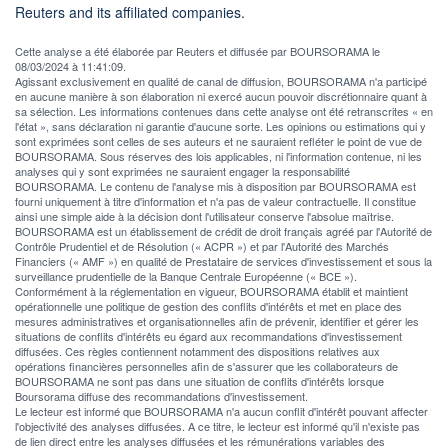
Reuters and its affiliated companies.
Cette analyse a été élaborée par Reuters et diffusée par BOURSORAMA le
08/03/2024 à 11:41:09.
Agissant exclusivement en qualité de canal de diffusion, BOURSORAMA n'a participé
en aucune manière à son élaboration ni exercé aucun pouvoir discrétionnaire quant à
sa sélection. Les informations contenues dans cette analyse ont été retranscrites « en
l'état », sans déclaration ni garantie d'aucune sorte. Les opinions ou estimations qui y
sont exprimées sont celles de ses auteurs et ne sauraient refléter le point de vue de
BOURSORAMA. Sous réserves des lois applicables, ni l'information contenue, ni les
analyses qui y sont exprimées ne sauraient engager la responsabilité
BOURSORAMA. Le contenu de l'analyse mis à disposition par BOURSORAMA est
fourni uniquement à titre d'information et n'a pas de valeur contractuelle. Il constitue
ainsi une simple aide à la décision dont l'utilisateur conserve l'absolue maîtrise.
BOURSORAMA est un établissement de crédit de droit français agréé par l'Autorité de
Contrôle Prudentiel et de Résolution (« ACPR ») et par l'Autorité des Marchés
Financiers (« AMF ») en qualité de Prestataire de services d'investissement et sous la
surveillance prudentielle de la Banque Centrale Européenne (« BCE »).
Conformément à la réglementation en vigueur, BOURSORAMA établit et maintient
opérationnelle une politique de gestion des conflits d'intérêts et met en place des
mesures administratives et organisationnelles afin de prévenir, identifier et gérer les
situations de conflits d'intérêts eu égard aux recommandations d'investissement
diffusées. Ces règles contiennent notamment des dispositions relatives aux
opérations financières personnelles afin de s'assurer que les collaborateurs de
BOURSORAMA ne sont pas dans une situation de conflits d'intérêts lorsque
Boursorama diffuse des recommandations d'investissement.
Le lecteur est informé que BOURSORAMA n'a aucun conflit d'intérêt pouvant affecter
l'objectivité des analyses diffusées. A ce titre, le lecteur est informé qu'il n'existe pas
de lien direct entre les analyses diffusées et les rémunérations variables des