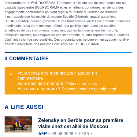
collaborateurs de BOURSORAMA. De même, il n'existe pas de liens financiers ou
capitalistiques entre BOURSORAMA et les émetteurs concernés, en dehors des
engagements contractuels pouvant régir la fourniture du service de diffusion.
Il est rappelé que les entités du groupe Société Générale, auquel appartient
BOURSORAMA, peuvent procéder à des transactions sur les instruments financiers
mentionnés dans cette analyse, détenir des participations dans les sociétés
émettrices de ces instruments financiers, agir en tant que teneur de marché,
conseiller, courtier, ou banquier de ces instruments, ou être représentées au conseil
d'administration de ces sociétés. Ces circonstances ne peuvent en aucune manière
affecter l'objectivité des analyses diffusées par BOURSORAMA.
0 COMMENTAIRE
Message d'alerte
Vous devez être membre pour ajouter un
commentaire.
Vous êtes déjà membre ?
Connectez-vous
Pas encore membre ?
Devenez membre gratuitement
A LIRE AUSSI
Zelensky en Serbie pour sa première
visite chez cet allié de Moscou
information fournie par
AFP
•
08.08.2026
•
12:35
•