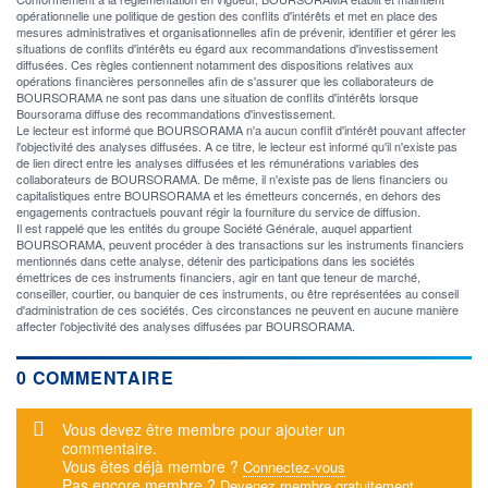
opérationnelle une politique de gestion des conflits d'intérêts et met en place des
mesures administratives et organisationnelles afin de prévenir, identifier et gérer les
situations de conflits d'intérêts eu égard aux recommandations d'investissement
diffusées. Ces règles contiennent notamment des dispositions relatives aux
opérations financières personnelles afin de s'assurer que les collaborateurs de
BOURSORAMA ne sont pas dans une situation de conflits d'intérêts lorsque
Boursorama diffuse des recommandations d'investissement.
Le lecteur est informé que BOURSORAMA n'a aucun conflit d'intérêt pouvant affecter
l'objectivité des analyses diffusées. A ce titre, le lecteur est informé qu'il n'existe pas
de lien direct entre les analyses diffusées et les rémunérations variables des
collaborateurs de BOURSORAMA. De même, il n'existe pas de liens financiers ou
capitalistiques entre BOURSORAMA et les émetteurs concernés, en dehors des
engagements contractuels pouvant régir la fourniture du service de diffusion.
Il est rappelé que les entités du groupe Société Générale, auquel appartient
BOURSORAMA, peuvent procéder à des transactions sur les instruments financiers
mentionnés dans cette analyse, détenir des participations dans les sociétés
émettrices de ces instruments financiers, agir en tant que teneur de marché,
conseiller, courtier, ou banquier de ces instruments, ou être représentées au conseil
d'administration de ces sociétés. Ces circonstances ne peuvent en aucune manière
affecter l'objectivité des analyses diffusées par BOURSORAMA.
0 COMMENTAIRE
Message d'alerte
Vous devez être membre pour ajouter un
commentaire.
Vous êtes déjà membre ?
Connectez-vous
Pas encore membre ?
Devenez membre gratuitement