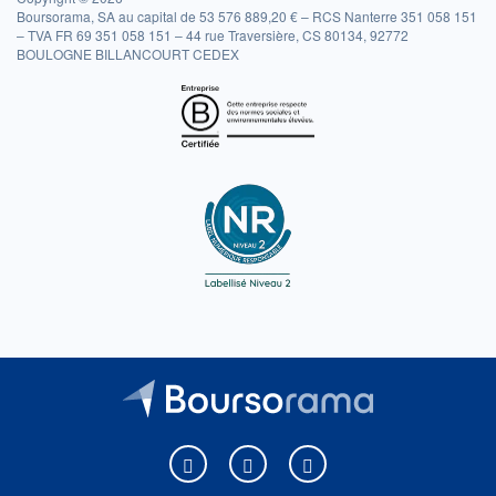
Boursorama, SA au capital de 53 576 889,20 € – RCS Nanterre 351 058 151
– TVA FR 69 351 058 151 – 44 rue Traversière, CS 80134, 92772
BOULOGNE BILLANCOURT CEDEX
Boursorama sur Facebook
Boursorama sur X
Boursorama sur Youtu