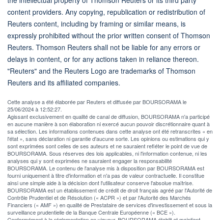
content providers. Any copying, republication or redistribution of
Reuters content, including by framing or similar means, is
expressly prohibited without the prior written consent of Thomson
Reuters. Thomson Reuters shall not be liable for any errors or
delays in content, or for any actions taken in reliance thereon.
"Reuters" and the Reuters Logo are trademarks of Thomson
Reuters and its affiliated companies.
Cette analyse a été élaborée par Reuters et diffusée par BOURSORAMA le
25/06/2024 à 12:52:27.
Agissant exclusivement en qualité de canal de diffusion, BOURSORAMA n'a participé
en aucune manière à son élaboration ni exercé aucun pouvoir discrétionnaire quant à
sa sélection. Les informations contenues dans cette analyse ont été retranscrites « en
l'état », sans déclaration ni garantie d'aucune sorte. Les opinions ou estimations qui y
sont exprimées sont celles de ses auteurs et ne sauraient refléter le point de vue de
BOURSORAMA. Sous réserves des lois applicables, ni l'information contenue, ni les
analyses qui y sont exprimées ne sauraient engager la responsabilité
BOURSORAMA. Le contenu de l'analyse mis à disposition par BOURSORAMA est
fourni uniquement à titre d'information et n'a pas de valeur contractuelle. Il constitue
ainsi une simple aide à la décision dont l'utilisateur conserve l'absolue maîtrise.
BOURSORAMA est un établissement de crédit de droit français agréé par l'Autorité de
Contrôle Prudentiel et de Résolution (« ACPR ») et par l'Autorité des Marchés
Financiers (« AMF ») en qualité de Prestataire de services d'investissement et sous la
surveillance prudentielle de la Banque Centrale Européenne (« BCE »).
Conformément à la réglementation en vigueur, BOURSORAMA établit et maintient