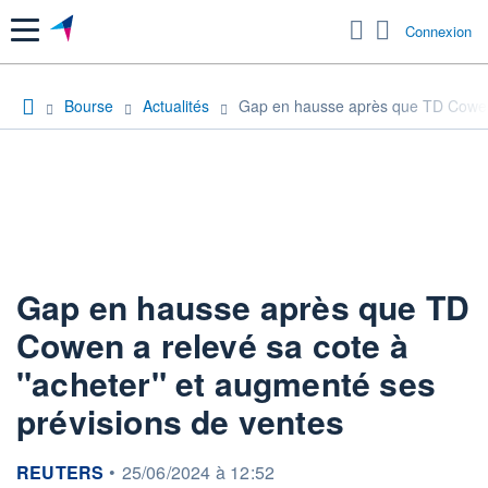
Menu
Connexion
Bourse
Actualités
Gap en hausse après que TD Cowen a
Gap en hausse après que TD
Cowen a relevé sa cote à
"acheter" et augmenté ses
prévisions de ventes
information fournie par
REUTERS
•
25/06/2024 à 12:52