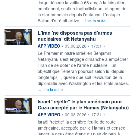
Jorge décédé la veille à 68 ans, à la fois pilier
émotionnel, soutien footballistique, et agent de
la star mondiale depuis l'enfance. L'octuple
Ballon d'or était arrivé ...
Lire la suite
L'Iran 'ne disposera pas d'armes
nucléaires' dit Netanyahu
information fournie par
AFP VIDEO
•
09.08.2026
•
17:31
•
Le Premier ministre israélien Benjamin
Netanyahu s'est engagé dimanche à empêcher
l'Iran de se doter de l'arme nucléaire - un
objectif que Téhéran poursuit selon lui depuis
longtemps –, quelle que soit l'évolution de la
diplomatie avec Washington et les États arabes.
...
Lire la suite
Israël "rejette" le plan américain pour
Gaza accepté par le Hamas (Netanyahu)
information fournie par
AFP VIDEO
•
09.08.2026
•
17:31
•
Israël "rejette" la dernière feuille de route
américaine, acceptée par le Hamas et censée
lancer la deuxième étape du plan de paix à