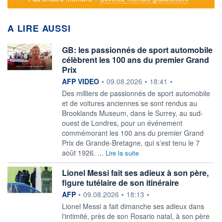
A LIRE AUSSI
GB: les passionnés de sport automobile
célèbrent les 100 ans du premier Grand
Prix
information fournie par
AFP VIDEO
•
09.08.2026
•
18:41
•
Des milliers de passionnés de sport automobile
et de voitures anciennes se sont rendus au
Brooklands Museum, dans le Surrey, au sud-
ouest de Londres, pour un événement
commémorant les 100 ans du premier Grand
Prix de Grande-Bretagne, qui s’est tenu le 7
août 1926. ...
Lire la suite
Lionel Messi fait ses adieux à son père,
figure tutélaire de son itinéraire
information fournie par
AFP
•
09.08.2026
•
18:13
•
Lionel Messi a fait dimanche ses adieux dans
l'intimité, près de son Rosario natal, à son père