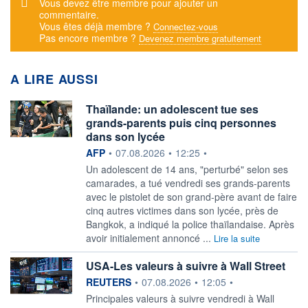
Message d'alerte
Vous devez être membre pour ajouter un
commentaire.
Vous êtes déjà membre ?
Connectez-vous
Pas encore membre ?
Devenez membre gratuitement
A LIRE AUSSI
Thaïlande: un adolescent tue ses
grands-parents puis cinq personnes
dans son lycée
information fournie par
AFP
•
07.08.2026
•
12:25
•
Un adolescent de 14 ans, "perturbé" selon ses
camarades, a tué vendredi ses grands-parents
avec le pistolet de son grand-père avant de faire
cinq autres victimes dans son lycée, près de
Bangkok, a indiqué la police thaïlandaise. Après
avoir initialement annoncé ...
Lire la suite
USA-Les valeurs à suivre à Wall Street
information fournie par
REUTERS
•
07.08.2026
•
12:05
•
Principales valeurs à suivre vendredi à Wall