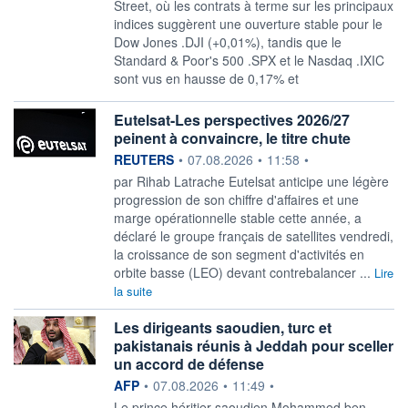
Street, où les contrats à terme sur les principaux
indices suggèrent une ouverture stable pour le
Dow Jones .DJI (+0,01%), tandis que le
Standard & Poor's 500 .SPX et le Nasdaq .IXIC
sont vus en hausse de 0,17% et
Eutelsat-Les perspectives 2026/27
peinent à convaincre, le titre chute
information fournie par
REUTERS
•
07.08.2026
•
11:58
•
par Rihab Latrache Eutelsat anticipe une légère
progression ‌de son chiffre d'affaires et une
marge opérationnelle stable cette année, a
déclaré le groupe français de ​satellites vendredi,
la croissance de son segment d'activités en
orbite basse (LEO) devant contrebalancer ...
Lire
la suite
Les dirigeants saoudien, turc et
pakistanais réunis à Jeddah pour sceller
un accord de défense
information fournie par
AFP
•
07.08.2026
•
11:49
•
Le prince héritier saoudien Mohammed ben