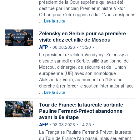
président de la Cour suprême qui avait été
destitué par l'ancien Premier ministre Viktor
Orban pour s'être opposé à lui. "Nous désignons
...
Lire la suite
Zelensky en Serbie pour sa première
visite chez cet allié de Moscou
information fournie par
AFP
•
08.08.2026
•
15:20
•
Le président ukrainien Volodymyr Zelensky a
discuté samedi en Serbie, allié traditionnel de
Moscou, d'énergie, de sécurité et de l'Union
européenne (UE) avec son homologue
Aleksandar Vucic, au moment où l'Ukraine
cherche à renforcer le soutien international face
...
Lire la suite
Tour de France: la lauréate sortante
Pauline Ferrand-Prévot abandonne
avant la 8e étape
information fournie par
AFP
•
08.08.2026
•
14:25
•
La Française Pauline Ferrand-Prévot, lauréate
du Tour de France l'an passé, mais seulement