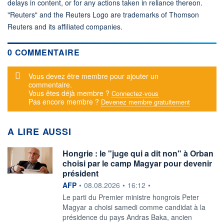
delays in content, or for any actions taken in reliance thereon.
"Reuters" and the Reuters Logo are trademarks of Thomson
Reuters and its affiliated companies.
0 COMMENTAIRE
Message d'alerte
Vous devez être membre pour ajouter un
commentaire.
Vous êtes déjà membre ?
Connectez-vous
Pas encore membre ?
Devenez membre gratuitement
A LIRE AUSSI
Hongrie : le "juge qui a dit non" à Orban
choisi par le camp Magyar pour devenir
président
information fournie par
AFP
•
08.08.2026
•
16:12
•
Le parti du Premier ministre hongrois Peter
Magyar a choisi samedi comme candidat à la
présidence du pays Andras Baka, ancien