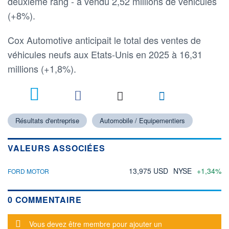
deuxième rang - a vendu 2,52 millions de véhicules
(+8%).
Cox Automotive anticipait le total des ventes de
véhicules neufs aux Etats-Unis en 2025 à 16,31
millions (+1,8%).
Résultats d'entreprise
Automobile / Equipementiers
VALEURS ASSOCIÉES
13,975 USD
NYSE
+1,34%
FORD MOTOR
0 COMMENTAIRE
Message d'alerte
Vous devez être membre pour ajouter un