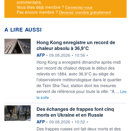
commentaire.
Vous êtes déjà membre ?
Connectez-vous
Pas encore membre ?
Devenez membre gratuitement
A LIRE AUSSI
Hong Kong enregistre un record de
chaleur absolu à 36,9°C
information fournie par
AFP
•
09.08.2026
•
10:56
•
Hong Kong a enregistré dimanche après-midi
son record de chaleur depuis le début des
relevés en 1884, avec 36,9°C au siège de
l'observatoire météorologique dans le quartier
de Tsim Sha Tsui, station dont les mesures
servent de référence pour toute la ville. "A ...
Lire
la suite
Des échanges de frappes font cinq
morts en Ukraine et en Russie
information fournie par
AFP
•
09.08.2026
•
10:52
•
Des frappes russes ont fait deux morts et des