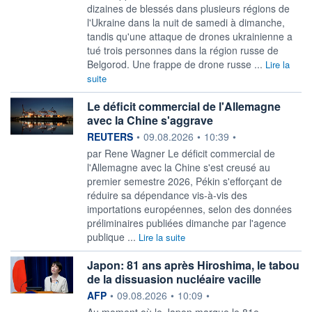
dizaines de blessés dans plusieurs régions de
l'Ukraine dans la nuit de samedi à dimanche,
tandis qu'une attaque de drones ukrainienne a
tué trois personnes dans la région russe de
Belgorod. Une frappe de drone russe ...
Lire la
suite
Le déficit commercial de l'Allemagne
avec la Chine s'aggrave
information fournie par
REUTERS
•
09.08.2026
•
10:39
•
par Rene Wagner Le déficit commercial de
l'Allemagne avec ‌la Chine s'est creusé au
premier semestre 2026, Pékin s'efforçant de
réduire sa dépendance vis-à-vis des
importations européennes, selon ​des données
préliminaires publiées dimanche par l'agence
publique ...
Lire la suite
Japon: 81 ans après Hiroshima, le tabou
de la dissuasion nucléaire vacille
information fournie par
AFP
•
09.08.2026
•
10:09
•
Au moment où le Japon marque le 81e