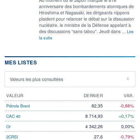
anniversaire des bombardements atomiques de
Hiroshima et Nagasaki, les dirigeants nippons
plaident pour relancer le débat sur la dissuasion
nucléaire, le ministre de la Défense appelant à
des discussions "sans tabou". Jeudi dans ...
Lire
la suite
MES LISTES
Valeurs les plus consultées
VALEUR
DERNIER
VAR.
82,35
-0,88%
Pétrole Brent
8 714,93
+0,17%
CAC 40
4 342,26
0,00%
Or
27,6
-0,79%
2CRSI