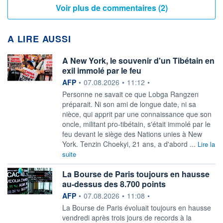
Voir plus de commentaires (2)
A LIRE AUSSI
A New York, le souvenir d'un Tibétain en
exil immolé par le feu
information fournie par
AFP
•
07.08.2026
•
11:12
•
Personne ne savait ce que Lobga Rangzen
préparait. Ni son ami de longue date, ni sa
nièce, qui apprit par une connaissance que son
oncle, militant pro-tibétain, s'était immolé par le
feu devant le siège des Nations unies à New
York. Tenzin Choekyi, 21 ans, a d'abord ...
Lire la
suite
La Bourse de Paris toujours en hausse
au-dessus des 8.700 points
information fournie par
AFP
•
07.08.2026
•
11:08
•
La Bourse de Paris évoluait toujours en hausse
vendredi après trois jours de records à la