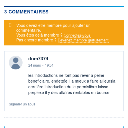
3 COMMENTAIRES
Message d'alerte
Vous devez être membre pour ajouter un
commentaire.
Vous êtes déjà membre ?
Connectez-vous
Pas encore membre ?
Devenez membre gratuitement
dom7374
24 mars
•
19:51
les introductions ne font pas rêver a peine
beneficiaire, endettée il a mieux a faire ailleursla
dernière introduction du le permislibre laisse
perplexe il y des affaires rentables en bourse
Signaler un abus