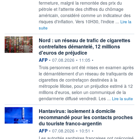
fermeture, malgré la remontée des prix du
pétrole et l'attente des chiffres du chômage
américain, considéré comme un indicateur des
risques d'inflation. Vers 10H30, l'indice ...
Lire la
suite
Nord : un réseau de trafic de cigarettes
contrefaites démantelé, 12 millions
d'euros de préjudice
information fournie par
AFP
•
07.08.2026
•
11:05
•
Trois personnes ont été mises en examen après
le démantèlement d'un réseau de trafiquants de
cigarettes de contrefaçon destinées à la
métropole lilloise, pour un préjudice estimé à 12
millions d'euros, selon un communiqué de la
gendarmerie diffusé vendredi. Les ...
Lire la suite
Hantavirus: isolement à domicile
recommandé pour les contacts proches
du touriste franco-argentin
information fournie par
AFP
•
07.08.2026
•
10:51
•
Les autorités sanitaires françaises ont préconisé