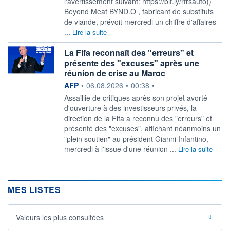
l'avertissement suivant: https://bit.ly/rtrsauto))
Beyond Meat BYND.O , fabricant de substituts
de viande, prévoit mercredi un chiffre d'affaires
...
Lire la suite
La Fifa reconnaît des "erreurs" et
présente des "excuses" après une
réunion de crise au Maroc
information fournie par
AFP
•
06.08.2026
•
00:38
•
Assaillie de critiques après son projet avorté
d'ouverture à des investisseurs privés, la
direction de la Fifa a reconnu des "erreurs" et
présenté des "excuses", affichant néanmoins un
"plein soutien" au président Gianni Infantino,
mercredi à l'issue d'une réunion ...
Lire la suite
MES LISTES
Valeurs les plus consultées