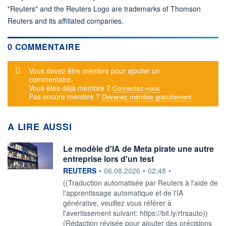
"Reuters" and the Reuters Logo are trademarks of Thomson
Reuters and its affiliated companies.
0 COMMENTAIRE
Message d'alerte
Vous devez être membre pour ajouter un
commentaire.
Vous êtes déjà membre ?
Connectez-vous
Pas encore membre ?
Devenez membre gratuitement
A LIRE AUSSI
Le modèle d'IA de Meta pirate une autre
entreprise lors d'un test
information fournie par
REUTERS
•
06.08.2026
•
02:48
•
((Traduction automatisée par Reuters à l'aide de
l'apprentissage automatique et de l'IA
générative, veuillez vous référer à
l'avertissement suivant: https://bit.ly/rtrsauto))
(Rédaction révisée pour ajouter des précisions