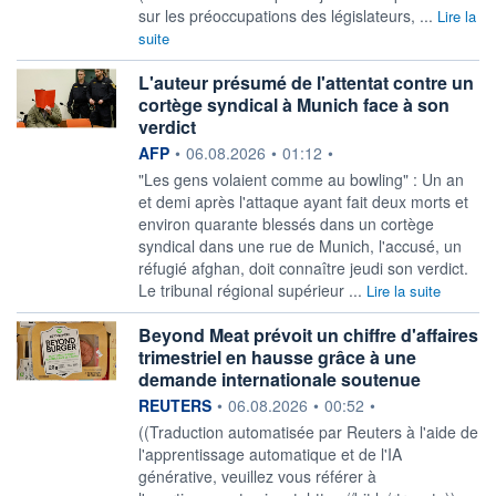
sur les préoccupations des législateurs, ...
Lire la
suite
L'auteur présumé de l'attentat contre un
cortège syndical à Munich face à son
verdict
information fournie par
AFP
•
06.08.2026
•
01:12
•
"Les gens volaient comme au bowling" : Un an
et demi après l'attaque ayant fait deux morts et
environ quarante blessés dans un cortège
syndical dans une rue de Munich, l'accusé, un
réfugié afghan, doit connaître jeudi son verdict.
Le tribunal régional supérieur ...
Lire la suite
Beyond Meat prévoit un chiffre d'affaires
trimestriel en hausse grâce à une
demande internationale soutenue
information fournie par
REUTERS
•
06.08.2026
•
00:52
•
((Traduction automatisée par Reuters à l'aide de
l'apprentissage automatique et de l'IA
générative, veuillez vous référer à