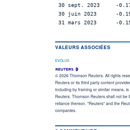
 30 sept. 2023     -0.17          -0.16          Vaincu

 30 juin 2023      -0.19          -0.19          Rencontré

 31 mars 2023      -0.15          -0.15          Met

VALEURS ASSOCIÉES
EVOLUS
© 2026 Thomson Reuters. All rights reser
Reuters or its third party content provide
including by framing or similar means, is
Reuters. Thomson Reuters shall not be lia
reliance thereon. "Reuters" and the Reut
companies.