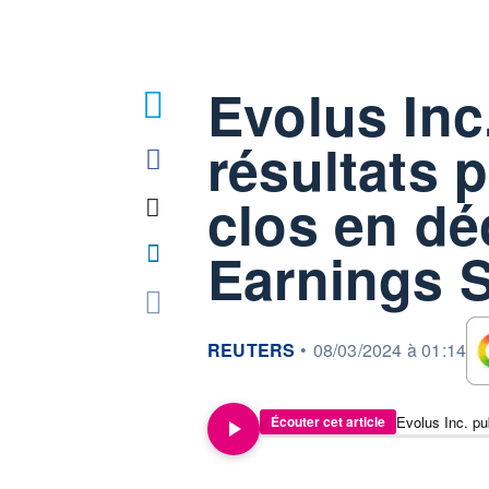
Evolus Inc
résultats p
clos en dé
Earnings
information fournie par
REUTERS
•
08/03/2024 à 01:14
Écouter cet article