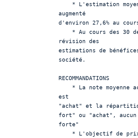
    * L'estimation moyenne des bénéfices des analystes a

augmenté

d'environ 27,6% au cour
    * Au cours des 30 derniers jours, il n'y a pas eu de

révision des

estimations de bénéfice
société.

RECOMMANDATIONS

    * La note moyenne actuelle des analystes sur les actions 
est

"achat" et la répartiti
fort" ou "achat", aucun
forte" 

    * L'objectif de prix médian à 12 mois de Wall Street pour
