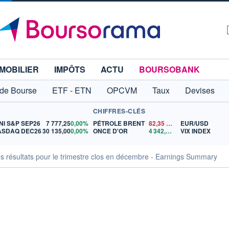
MOBILIER
IMPÔTS
ACTU
BOURSOBANK
 de Bourse
ETF - ETN
OPCVM
Taux
Devises
CHIFFRES-CLÉS
NI S&P SEP26
7 777,25
0,00%
PÉTROLE BRENT
82,35
$US
EUR/USD
ASDAQ DEC26
30 135,00
0,00%
ONCE D'OR
4 342,26
$US
VIX INDEX
es résultats pour le trimestre clos en décembre - Earnings Summary