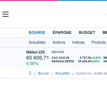
Menu
BOURSE
ÉPARGNE
BUDGET
IM
Actualités
Actions
Indices
Produits
Nikkei 225
INDICES
65 606,71
CAC AUG 26
8 737,00
+0,30%
MI
NASDAQ SEP26
29 839,50
0,00%
N
0,00%
Bourse
Actualités
Evolus Inc. publie s