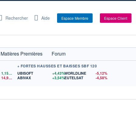
Rechercher
Aide
Espace Membre
Espace Client
Matières Premières
Forum
+ FORTES HAUSSES ET BAISSES SBF 120
1,1559
$US
UBISOFT
+4,43%
WORLDLINE
-5,12%
14,90
$US
ABIVAX
+3,54%
EUTELSAT
-4,58%