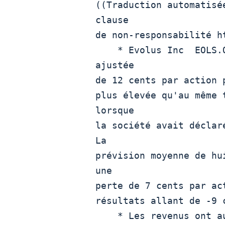
((Traduction automatisé
clause

de non-responsabilité h
    * Evolus Inc  EOLS.OQ  a déclaré une perte trimestrielle

ajustée

de 12 cents par action 
plus élevée qu'au même 
lorsque

la société avait déclar
La

prévision moyenne de hu
une

perte de 7 cents par ac
résultats allant de -9 
    * Les revenus ont augmenté de 39,8% à 61,00 millions de
