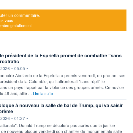
uter un commentaire.
ez-vous
mbre gratuitement
le président de la Espriella promet de combattre "sans
arcotrafic
ournie par
.2026
•
05:05
•
ionnaire Abelardo de la Espriella a promis vendredi, en prenant ses
président de la Colombie, qu'il affronterait "sans répit" le
 dans un pays frappé par la violence des groupes armés. Ce novice
e 48 ans, allié ...
Lire la suite
bloque à nouveau la salle de bal de Trump, qui va saisir
uprême
ournie par
.2026
•
01:27
•
ationale": Donald Trump ne décolère pas après que la justice
 de nouveau bloqué vendredi son chantier de monumentale salle