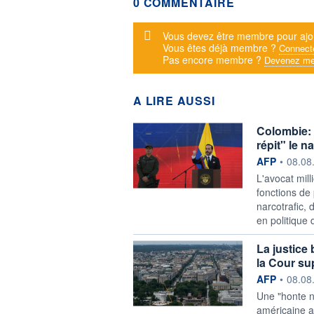
0 COMMENTAIRE
Message d'alerte
Vous devez être membre pour ajo
Vous êtes déjà membre ?
Connect
Pas encore membre ?
Devenez me
A LIRE AUSSI
Colombie: 
répit" le n
information f
AFP
•
08.08
L'avocat mill
fonctions de 
narcotrafic,
en politique d
La justice 
la Cour s
information f
AFP
•
08.08
Une "honte n
américaine a