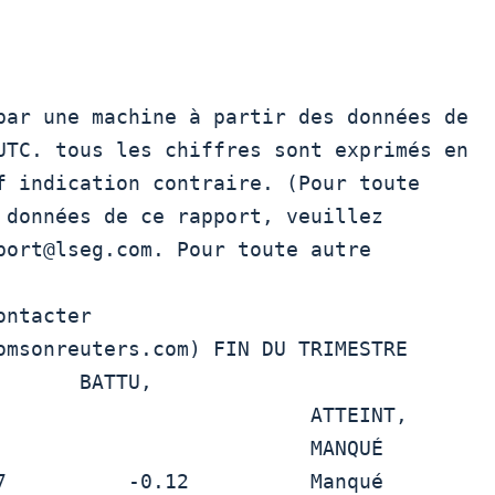
par une machine à partir des données de

UTC. tous les chiffres sont exprimés en

f indication contraire. (Pour toute

 données de ce rapport, veuillez

port@lseg.com. Pour toute autre 
ntacter

msonreuters.com) FIN DU TRIMESTRE  
      BATTU,

                      ATTEINT,

                       MANQUÉ
