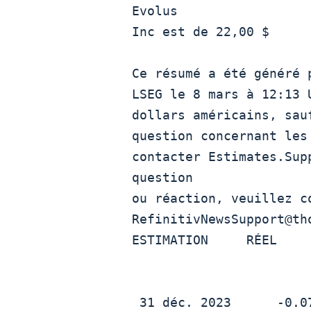
Evolus

Inc est de 22,00 $ 

Ce résumé a été généré 
LSEG le 8 mars à 12:13 
dollars américains, sau
question concernant les
contacter Estimates.Sup
question

ou réaction, veuillez co
RefinitivNewsSupport@tho
ESTIMATION     RÉEL     
                           
                          
 31 déc. 2023      -0.07          -0.12          Manqué
