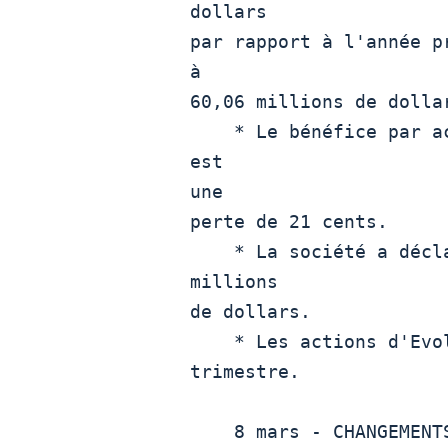
dollars

par rapport à l'année p
à

60,06 millions de dollar
    * Le bénéfice par action d'Evolus Inc. pour le trimestre 
est

une

perte de 21 cents.

    * La société a déclaré une perte trimestrielle de 11,83

millions

de dollars.

    * Les actions d'Evolus Inc ont augmenté de 34,0% ce

trimestre.

    8 mars - CHANGEMENTS DE PRÉVISIONS
