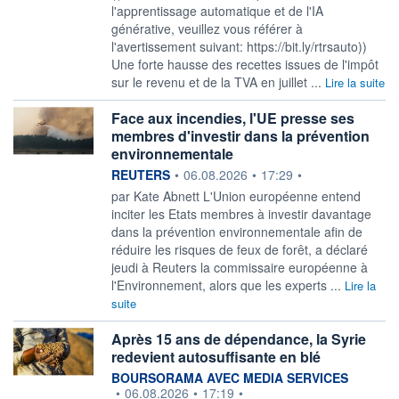
l'apprentissage automatique et de l'IA
générative, veuillez vous référer à
l'avertissement suivant: https://bit.ly/rtrsauto))
Une forte hausse des recettes issues de l'impôt
sur le revenu et de la TVA en juillet ...
Lire la suite
Face aux incendies, l'UE presse ses
membres d'investir dans la prévention
environnementale
information fournie par
REUTERS
•
06.08.2026
•
17:29
•
par Kate Abnett L'Union européenne entend
inciter les Etats membres ‌à investir davantage
dans la prévention environnementale afin de
réduire les risques de feux de forêt, a déclaré
jeudi à Reuters ​la commissaire européenne à
l'Environnement, alors que les experts ...
Lire la
suite
Après 15 ans de dépendance, la Syrie
redevient autosuffisante en blé
information fournie par
BOURSORAMA AVEC MEDIA SERVICES
•
06.08.2026
•
17:19
•