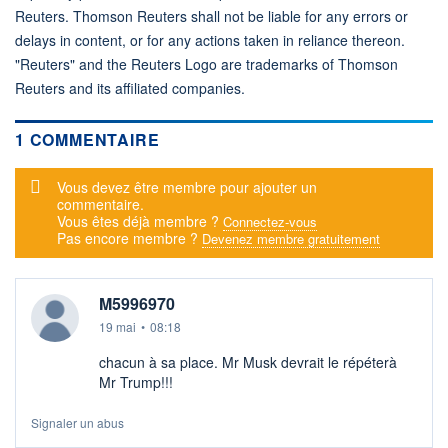
Reuters. Thomson Reuters shall not be liable for any errors or
delays in content, or for any actions taken in reliance thereon.
"Reuters" and the Reuters Logo are trademarks of Thomson
Reuters and its affiliated companies.
1 COMMENTAIRE
Message d'alerte
Vous devez être membre pour ajouter un
commentaire.
Vous êtes déjà membre ?
Connectez-vous
Pas encore membre ?
Devenez membre gratuitement
M5996970
19 mai
•
08:18
chacun à sa place. Mr Musk devrait le répéterà
Mr Trump!!!
Signaler un abus