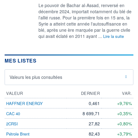
Le pouvoir de Bachar al-Assad, renversé en
décembre 2024, importait notamment du blé de
l'allié russe. Pour la première fois en 15 ans, la
Syrie a atteint cette année l'autosuffisance en
blé, après une ère marquée par la guerre civile
qui avait éclaté en 2011 ayant ...
Lire la suite
MES LISTES
Valeurs les plus consultées
VALEUR
DERNIER
VAR.
0,461
+9,76%
HAFFNER ENERGY
8 699,71
+0,35%
CAC 40
27,82
+0,80%
2CRSI
82,43
+3,79%
Pétrole Brent