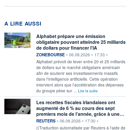
A LIRE AUSSI
Alphabet prépare une émission
obligataire pouvant atteindre 25 milliards
de dollars pour financer l'IA
information fournie par
ZONEBOURSE
•
06.08.2026
•
17:33
•
Alphabet prévoit de lever entre 20 et 25 milliards
de dollars sur le marché obligataire américain
afin de soutenir ses investissements massifs
dans l'intelligence artificielle. Cette opération
intervient alors que l'accélération des dépenses
du groupe pèse sur ...
Lire la suite
Les recettes fiscales irlandaises ont
augmenté de 6 % au cours des sept
premiers mois de l'année, grâce à une…
information fournie par
REUTERS
•
06.08.2026
•
17:30
•
((Traduction automatisée par Reuters à l'aide de