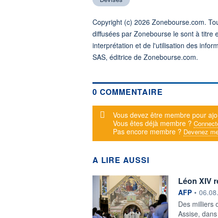
Copyright (c) 2026 Zonebourse.com. Tous
diffusées par Zonebourse le sont à titre 
interprétation et de l'utilisation des in
SAS, éditrice de Zonebourse.com.
0 COMMENTAIRE
Message d'alerte
Vous devez être membre pour ajo
Vous êtes déjà membre ?
Connect
Pas encore membre ?
Devenez me
A LIRE AUSSI
Léon XIV r
information f
AFP
•
06.08
Des milliers
Assise, dans 