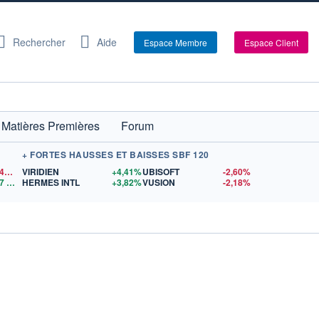
Rechercher
Aide
Espace Membre
Espace Client
Matières Premières
Forum
+ FORTES HAUSSES ET BAISSES SBF 120
1,1546
$US
VIRIDIEN
+4,41%
UBISOFT
-2,60%
7
$US
HERMES INTL
+3,82%
VUSION
-2,18%