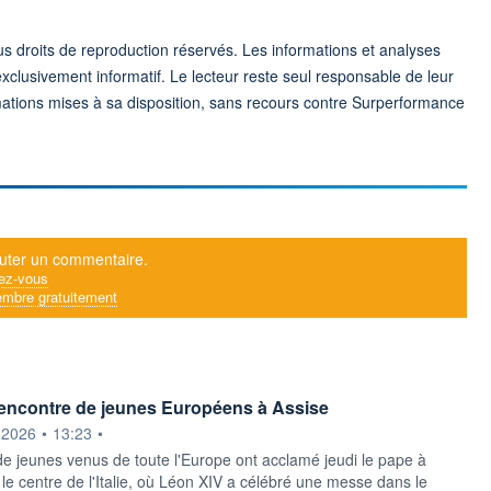
 droits de reproduction réservés. Les informations et analyses
exclusivement informatif. Le lecteur reste seul responsable de leur
formations mises à sa disposition, sans recours contre Surperformance
uter un commentaire.
ez-vous
mbre gratuitement
encontre de jeunes Européens à Assise
ournie par
.2026
•
13:23
•
 de jeunes venus de toute l'Europe ont acclamé jeudi le pape à
le centre de l'Italie, où Léon XIV a célébré une messe dans le