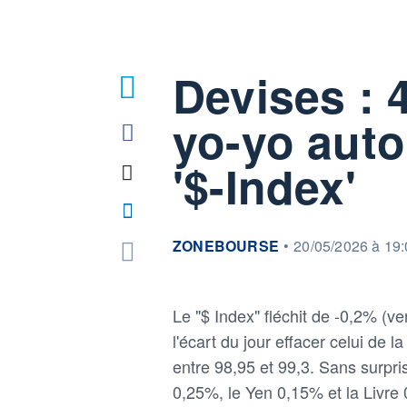
Devises :
yo-yo auto
'$-Index'
information fournie par
ZONEBOURSE
•
20/05/2026 à 19
Le "$ Index" fléchit de -0,2% (ve
l'écart du jour effacer celui de la
entre 98,95 et 99,3. Sans surpri
0,25%, le Yen 0,15% et la Livre