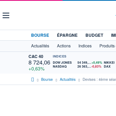
Menu
BOURSE
ÉPARGNE
BUDGET
IM
Actualités
Actions
Indices
Produits
CAC 40
INDICES
8 724,06
DOW JONES
54 349,12
+0,49%
NIKKEI
NASDAQ
26 363,44
-0,83%
DAX
+0,63%
Bourse
Actualités
Devises : 4ème séan