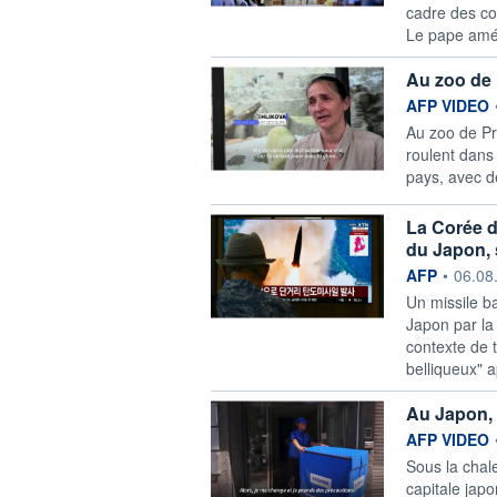
cadre des co
Le pape améri
Au zoo de 
information f
AFP VIDEO
Au zoo de Pra
roulent dans
pays, avec d
La Corée du
du Japon, 
information f
AFP
•
06.08
Un missile ba
Japon par la
contexte de 
belliqueux" 
Au Japon, 
information f
AFP VIDEO
Sous la chale
capitale japo