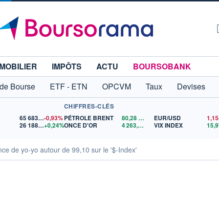
MOBILIER
IMPÔTS
ACTU
BOURSOBANK
 de Bourse
ETF - ETN
OPCVM
Taux
Devises
CHIFFRES-CLÉS
65 683,26
-0,93%
PÉTROLE BRENT
80,28
$US
EUR/USD
26 188,45
+0,24%
ONCE D'OR
4 263,74
$US
VIX INDEX
15,9
ce de yo-yo autour de 99,10 sur le '$-Index'