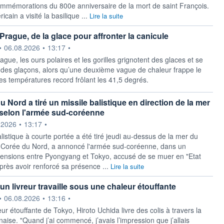
mmémorations du 800e anniversaire de la mort de saint François.
cain a visité la basilique ...
Lire la suite
Prague, de la glace pour affronter la canicule
ournie par
•
06.08.2026
•
13:17
•
gue, les ours polaires et les gorilles grignotent des glaces et se
 des glaçons, alors qu’une deuxième vague de chaleur frappe le
es températures record frôlant les 41,5 degrés.
 Nord a tiré un missile balistique en direction de la mer
selon l'armée sud-coréenne
ournie par
.2026
•
13:17
•
listique à courte portée a été tiré jeudi au-dessus de la mer du
 Corée du Nord, a annoncé l'armée sud-coréenne, dans un
tensions entre Pyongyang et Tokyo, accusé de se muer en "Etat
après avoir renforcé sa présence ...
Lire la suite
un livreur travaille sous une chaleur étouffante
ournie par
•
06.08.2026
•
13:16
•
ur étouffante de Tokyo, Hiroto Uchida livre des colis à travers la
naise. "Quand j’ai commencé, j’avais l’impression que j’allais