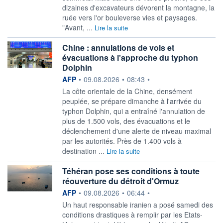
dizaines d'excavateurs dévorent la montagne, la
ruée vers l'or bouleverse vies et paysages.
"Avant, ...
Lire la suite
Chine : annulations de vols et
évacuations à l'approche du typhon
Dolphin
information fournie par
AFP
•
09.08.2026
•
08:43
•
La côte orientale de la Chine, densément
peuplée, se prépare dimanche à l'arrivée du
typhon Dolphin, qui a entraîné l'annulation de
plus de 1.500 vols, des évacuations et le
déclenchement d'une alerte de niveau maximal
par les autorités. Près de 1.400 vols à
destination ...
Lire la suite
Téhéran pose ses conditions à toute
réouverture du détroit d'Ormuz
information fournie par
AFP
•
09.08.2026
•
06:44
•
Un haut responsable iranien a posé samedi des
conditions drastiques à remplir par les Etats-