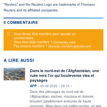
"Reuters" and the Reuters Logo are trademarks of Thomson
Reuters and its affiliated companies.
0 COMMENTAIRE
Message d'alerte
Vous devez être membre pour ajouter un
commentaire.
Vous êtes déjà membre ?
Connectez-vous
Pas encore membre ?
Devenez membre gratuitement
A LIRE AUSSI
Dans le nord-est de l'Afghanistan, une
ruée vers l'or qui bouleverse vies et
paysages
information fournie par
AFP
•
09.08.2026
•
09:10
•
Dans des pâturages du nord-est de
l'Afghanistan, vaches, moutons et chèvres
broutent paisiblement entourés de hauts
sommets. Mais dans une vallée proche, où des