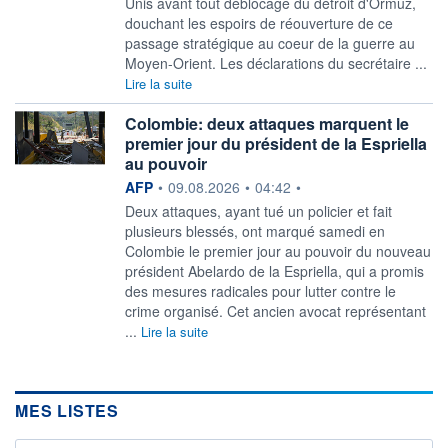
Unis avant tout déblocage du détroit d'Ormuz,
douchant les espoirs de réouverture de ce
passage stratégique au coeur de la guerre au
Moyen-Orient. Les déclarations du secrétaire ...
Lire la suite
Colombie: deux attaques marquent le
premier jour du président de la Espriella
au pouvoir
information fournie par
AFP
•
09.08.2026
•
04:42
•
Deux attaques, ayant tué un policier et fait
plusieurs blessés, ont marqué samedi en
Colombie le premier jour au pouvoir du nouveau
président Abelardo de la Espriella, qui a promis
des mesures radicales pour lutter contre le
crime organisé. Cet ancien avocat représentant
...
Lire la suite
MES LISTES