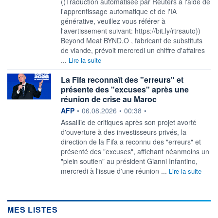
((Traduction automatisée par Reuters à l'aide de
l'apprentissage automatique et de l'IA
générative, veuillez vous référer à
l'avertissement suivant: https://bit.ly/rtrsauto))
Beyond Meat BYND.O , fabricant de substituts
de viande, prévoit mercredi un chiffre d'affaires
...
Lire la suite
La Fifa reconnaît des "erreurs" et
présente des "excuses" après une
réunion de crise au Maroc
information fournie par
AFP
•
06.08.2026
•
00:38
•
Assaillie de critiques après son projet avorté
d'ouverture à des investisseurs privés, la
direction de la Fifa a reconnu des "erreurs" et
présenté des "excuses", affichant néanmoins un
"plein soutien" au président Gianni Infantino,
mercredi à l'issue d'une réunion ...
Lire la suite
MES LISTES