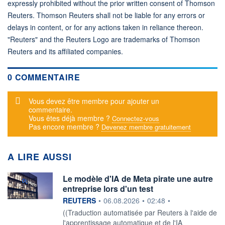
expressly prohibited without the prior written consent of Thomson
Reuters. Thomson Reuters shall not be liable for any errors or
delays in content, or for any actions taken in reliance thereon.
"Reuters" and the Reuters Logo are trademarks of Thomson
Reuters and its affiliated companies.
0 COMMENTAIRE
Message d'alerte
Vous devez être membre pour ajouter un
commentaire.
Vous êtes déjà membre ?
Connectez-vous
Pas encore membre ?
Devenez membre gratuitement
A LIRE AUSSI
Le modèle d'IA de Meta pirate une autre
entreprise lors d'un test
information fournie par
REUTERS
•
06.08.2026
•
02:48
•
((Traduction automatisée par Reuters à l'aide de
l'apprentissage automatique et de l'IA