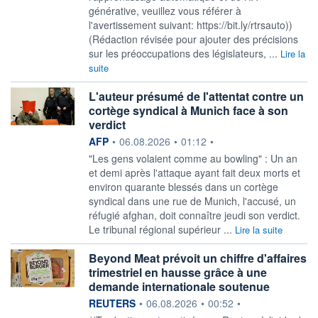
générative, veuillez vous référer à
l'avertissement suivant: https://bit.ly/rtrsauto))
(Rédaction révisée pour ajouter des précisions
sur les préoccupations des législateurs, ...
Lire la
suite
L'auteur présumé de l'attentat contre un
cortège syndical à Munich face à son
verdict
information fournie par
AFP
•
06.08.2026
•
01:12
•
"Les gens volaient comme au bowling" : Un an
et demi après l'attaque ayant fait deux morts et
environ quarante blessés dans un cortège
syndical dans une rue de Munich, l'accusé, un
réfugié afghan, doit connaître jeudi son verdict.
Le tribunal régional supérieur ...
Lire la suite
Beyond Meat prévoit un chiffre d'affaires
trimestriel en hausse grâce à une
demande internationale soutenue
information fournie par
REUTERS
•
06.08.2026
•
00:52
•