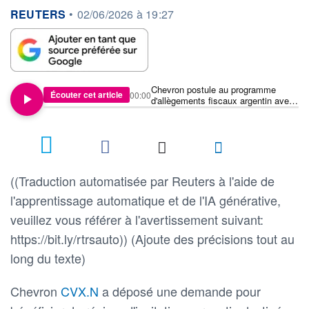
information fournie par
REUTERS
•
02/06/2026 à 19:27
Chevron postule au programme
Écouter cet article
00:00
d'allègements fiscaux argentin avec
un plan d'investissement de 13,8
milliards de dollars
((Traduction automatisée par Reuters à l'aide de
l'apprentissage automatique et de l'IA générative,
veuillez vous référer à l'avertissement suivant:
https://bit.ly/rtrsauto)) (Ajoute des précisions tout au
long du texte)
Chevron
CVX.N
a déposé une demande pour