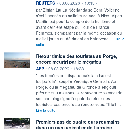
information fournie par
REUTERS
•
08.08.2026
•
19:13
•
par Zhifan Liu La Néerlandaise Demi Vollering
s'est imposée en solitaire ‌samedi à Nice (Alpes-
Maritimes) pour le compte de la huitième et
avant dernière étape du Tour de France
Femmes, s'emparant par la même ​occasion du
maillot jaune au détriment de Katarzyna ...
Lire la
suite
Retour timide des touristes au Porge,
encore meurtri par le mégafeu
information fournie par
AFP
•
08.08.2026
•
18:38
•
"Les fumées ont disparu mais la crise est
toujours là", soupire Véronique Germain. Au
Porge, où le mégafeu de Gironde a englouti
près de 200 maisons, la réouverture samedi de
son camping signe l'espoir du retour des
touristes, pas encore au rendez-vous. "Il fait ...
Lire la suite
Premiers pas de quatre ours roumains
dans un parc animalier de Lorraine