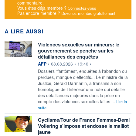
commentaire.
Vous êtes déjà membre ?
Connectez-vous
Pas encore membre ?
Devenez membre gratuitement
A LIRE AUSSI
Violences sexuelles sur mineurs: le
gouvernement se penche sur les
défaillances des enquêtes
information fournie par
AFP
•
08.08.2026
•
19:40
•
Dossiers "fantômes", enquêtes à l'abandon ou
perdues, manque d'effectifs... Le ministre de la
Justice, Gérald Darmanin, a transmis à son
homologue de l'Intérieur une note qui détaille
des défaillances majeures dans la prise en
compte des violences sexuelles faites ...
Lire la
suite
Cyclisme/Tour de France Femmes-Demi
Vollering s'impose et endosse le maillot
jaune