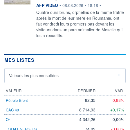
information fournie par
AFP VIDEO
•
08.08.2026
•
18:18
•
Quatre ours bruns, orphelins de la même fratrie
après la mort de leur mère en Roumanie, ont
fait vendredi leurs premiers pas devant les
visiteurs dans un parc animalier de Moselle qui
les a recueillis.
MES LISTES
Valeurs les plus consultées
VALEUR
DERNIER
VAR.
82,35
-0,88%
Pétrole Brent
8 714,93
+0,17%
CAC 40
4 342,26
0,00%
Or
74,09
-0,60%
TOTALENERGIES