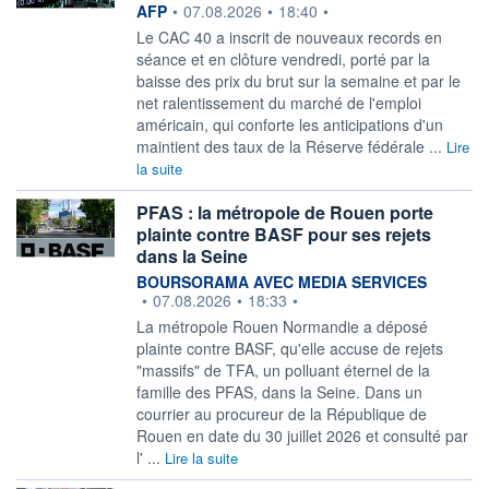
information fournie par
AFP
•
07.08.2026
•
18:40
•
Le CAC 40 a inscrit de nouveaux records en
séance et en clôture vendredi, porté par la
baisse des prix du brut sur la semaine et par le
net ralentissement du marché de l'emploi
américain, qui conforte les anticipations d'un
maintient des taux de la Réserve fédérale ...
Lire
la suite
PFAS : la métropole de Rouen porte
plainte contre BASF pour ses rejets
dans la Seine
information fournie par
BOURSORAMA AVEC MEDIA SERVICES
•
07.08.2026
•
18:33
•
La métropole Rouen Normandie a déposé
plainte contre BASF, qu'elle accuse de rejets
"massifs" de TFA, un polluant éternel de la
famille des PFAS, dans la Seine. Dans un
courrier au procureur de la République de
Rouen en date du 30 juillet 2026 et consulté par
l' ...
Lire la suite