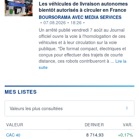
Les véhicules de livraison autonomes
bientôt autorisés à circuler en France
information fournie par
BOURSORAMA AVEC MEDIA SERVICES
•
07.08.2026
•
18:26
•
Un arrêté publié vendredi 7 août au Journal
officiel ouvre la voie à l'homologation de ces
véhicules et à leur circulation sur la voie
publique. "De format compact, électriques et
conçus pour effectuer des trajets de courte
distance, ces robots contribueront à ...
Lire la
suite
MES LISTES
Valeurs les plus consultées
VALEUR
DERNIER
VAR.
8 714,93
+0,17%
CAC 40