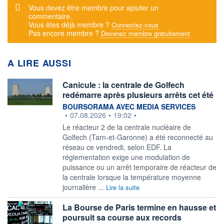
Message d'alerte
Vous devez être membre pour ajouter un
commentaire.
Vous êtes déjà membre ?
Connectez-vous
Pas encore membre ?
Devenez membre gratuitement
A LIRE AUSSI
Canicule : la centrale de Golfech
redémarre après plusieurs arrêts cet été
information fournie par
BOURSORAMA AVEC MEDIA SERVICES
•
07.08.2026
•
19:02
•
Le réacteur 2 de la centrale nucléaire de
Golfech (Tarn-et-Garonne) a été reconnecté au
réseau ce vendredi, selon EDF. La
réglementation exige une modulation de
puissance ou un arrêt temporaire de réacteur de
la centrale lorsque la température moyenne
journalière ...
Lire la suite
La Bourse de Paris termine en hausse et
poursuit sa course aux records