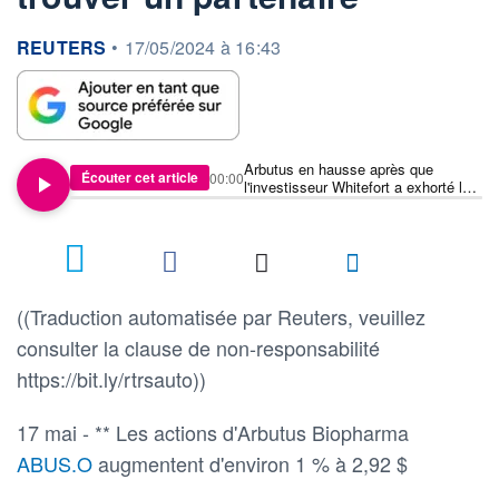
information fournie par
REUTERS
•
17/05/2024 à 16:43
Arbutus en hausse après que
Écouter cet article
00:00
l'investisseur Whitefort a exhorté la
société à cesser la vente d'actions
et à trouver un partenaire
((Traduction automatisée par Reuters, veuillez
consulter la clause de non-responsabilité
https://bit.ly/rtrsauto))
17 mai - ** Les actions d'Arbutus Biopharma
ABUS.O
augmentent d'environ 1 % à 2,92 $