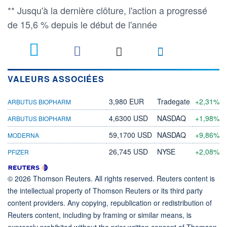
** Jusqu'à la dernière clôture, l'action a progressé
de 15,6 % depuis le début de l'année
VALEURS ASSOCIÉES
3,980 EUR
Tradegate
+2,31%
ARBUTUS BIOPHARM
4,6300 USD
NASDAQ
+1,98%
ARBUTUS BIOPHARM
59,1700 USD
NASDAQ
+9,86%
MODERNA
26,745 USD
NYSE
+2,08%
PFIZER
© 2026 Thomson Reuters. All rights reserved. Reuters content is
the intellectual property of Thomson Reuters or its third party
content providers. Any copying, republication or redistribution of
Reuters content, including by framing or similar means, is
expressly prohibited without the prior written consent of Thomson