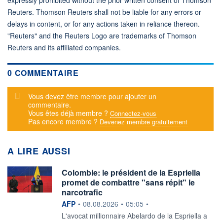
Reuters. Thomson Reuters shall not be liable for any errors or
delays in content, or for any actions taken in reliance thereon.
"Reuters" and the Reuters Logo are trademarks of Thomson
Reuters and its affiliated companies.
0 COMMENTAIRE
Message d'alerte
Vous devez être membre pour ajouter un
commentaire.
Vous êtes déjà membre ?
Connectez-vous
Pas encore membre ?
Devenez membre gratuitement
A LIRE AUSSI
Colombie: le président de la Espriella
promet de combattre "sans répit" le
narcotrafic
information fournie par
AFP
•
08.08.2026
•
05:05
•
L'avocat millionnaire Abelardo de la Espriella a