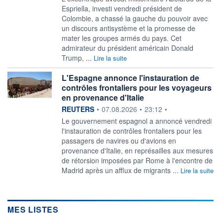
Espriella, investi vendredi président de
Colombie, a chassé la gauche du pouvoir avec
un discours antisystème et la promesse de
mater les groupes armés du pays. Cet
admirateur du président américain Donald
Trump, ...
Lire la suite
L'Espagne annonce l'instauration de
contrôles frontaliers pour les voyageurs
en provenance d'Italie
information fournie par
REUTERS
•
07.08.2026
•
23:12
•
‌Le gouvernement espagnol a ​annoncé vendredi
l'instauration de contrôles frontaliers pour les
passagers ​de navires ou d'avions en ​
provenance d'Italie, en ⁠représailles aux mesures
de ‌rétorsion imposées par Rome à l'encontre de
​Madrid ‌après un afflux de ⁠migrants ...
Lire la suite
MES LISTES