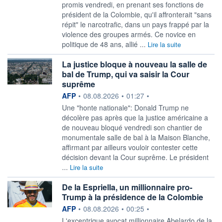
promis vendredi, en prenant ses fonctions de
président de la Colombie, qu'il affronterait "sans
répit" le narcotrafic, dans un pays frappé par la
violence des groupes armés. Ce novice en
politique de 48 ans, allié ...
Lire la suite
La justice bloque à nouveau la salle de
bal de Trump, qui va saisir la Cour
suprême
information fournie par
AFP
•
08.08.2026
•
01:27
•
Une "honte nationale": Donald Trump ne
décolère pas après que la justice américaine a
de nouveau bloqué vendredi son chantier de
monumentale salle de bal à la Maison Blanche,
affirmant par ailleurs vouloir contester cette
décision devant la Cour suprême. Le président
...
Lire la suite
De la Espriella, un millionnaire pro-
Trump à la présidence de la Colombie
information fournie par
AFP
•
08.08.2026
•
00:25
•
L'excentrique avocat millionnaire Abelardo de la