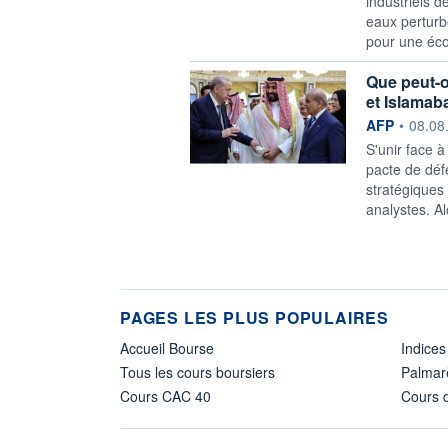
industriels 
eaux perturbe
pour une éco
Que peut-o
et Islamab
information f
AFP
•
08.08
S'unir face à
pacte de déf
stratégiques 
analystes. Al
PAGES LES PLUS POPULAIRES
Accueil Bourse
Indices
Tous les cours boursiers
Palmar
Cours CAC 40
Cours d