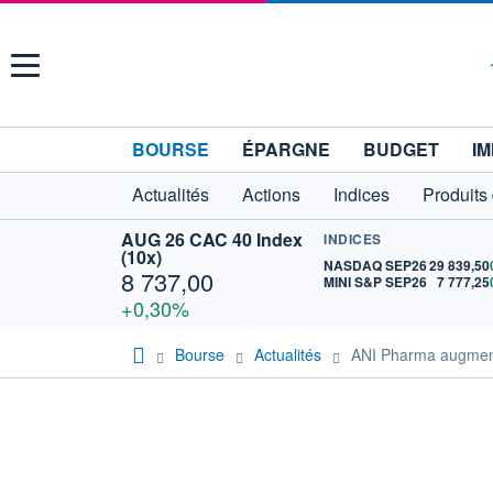
Menu
BOURSE
ÉPARGNE
BUDGET
IM
Actualités
Actions
Indices
Produits
AUG 26 CAC 40 Index
INDICES
(10x)
NASDAQ SEP26
29 839,50
8 737,00
MINI S&P SEP26
7 777,25
+0,30%
Bourse
Actualités
ANI Pharma augmente