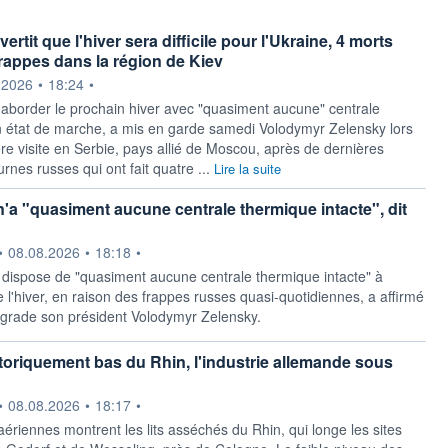
ertit que l'hiver sera difficile pour l'Ukraine, 4 morts
rappes dans la région de Kiev
ournie par
.2026
•
18:24
•
 aborder le prochain hiver avec "quasiment aucune" centrale
 état de marche, a mis en garde samedi Volodymyr Zelensky lors
re visite en Serbie, pays allié de Moscou, après de dernières
rnes russes qui ont fait quatre ...
Lire la suite
n'a "quasiment aucune centrale thermique intacte", dit
ournie par
•
08.08.2026
•
18:18
•
 dispose de "quasiment aucune centrale thermique intacte" à
 l'hiver, en raison des frappes russes quasi-quotidiennes, a affirmé
grade son président Volodymyr Zelensky.
toriquement bas du Rhin, l'industrie allemande sous
ournie par
•
08.08.2026
•
18:17
•
ériennes montrent les lits asséchés du Rhin, qui longe les sites