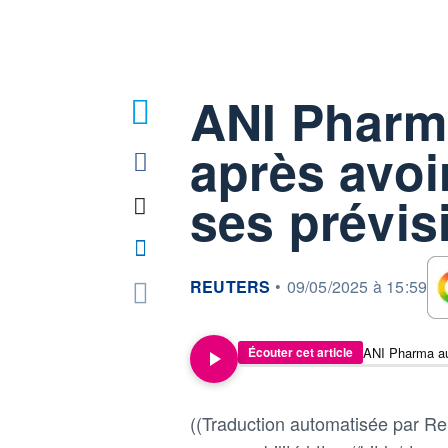
ANI Pharm
après avoi
ses prévis
information fournie par
REUTERS
•
09/05/2025 à 15:59
Écouter cet article
((Traduction automatisée par Reu