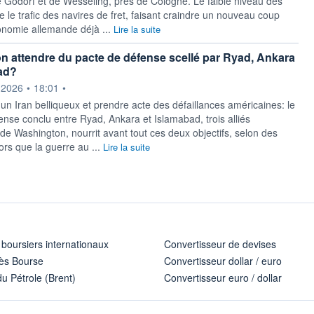
de Godorf et de Wesseling, près de Cologne. Le faible niveau des
 le trafic des navires de fret, faisant craindre un nouveau coup
nomie allemande déjà ...
Lire la suite
n attendre du pacte de défense scellé par Ryad, Ankara
ad?
ournie par
.2026
•
18:01
•
 un Iran belliqueux et prendre acte des défaillances américaines: le
ense conclu entre Ryad, Ankara et Islamabad, trois alliés
de Washington, nourrit avant tout ces deux objectifs, selon des
ors que la guerre au ...
Lire la suite
 boursiers internationaux
Convertisseur de devises
ès Bourse
Convertisseur dollar / euro
u Pétrole (Brent)
Convertisseur euro / dollar