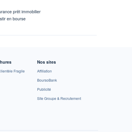
rance prêt immobilier
stir en bourse
A
chures
Nos sites
lientèle Fragile
Affiliation
BoursoBank
Publicité
Site Groupe & Recrutement