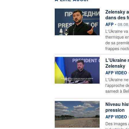
Zelensky av
dans des f
information f
AFP
•
08.08
L'Ukraine va
thermique en
de sa premiè
frappes noctu
L'Ukraine 
Zelensky
information f
AFP VIDEO
L'Ukraine ne
l'approche de
samedi à Bel
Niveau his
pression
information f
AFP VIDEO
Des images a