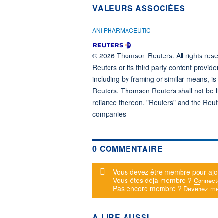
VALEURS ASSOCIÉES
ANI PHARMACEUTIC
© 2026 Thomson Reuters. All rights reser
Reuters or its third party content provide
including by framing or similar means, is
Reuters. Thomson Reuters shall not be lia
reliance thereon. "Reuters" and the Reut
companies.
0 COMMENTAIRE
Message d'alerte
Vous devez être membre pour ajo
Vous êtes déjà membre ?
Connect
Pas encore membre ?
Devenez me
A LIRE AUSSI