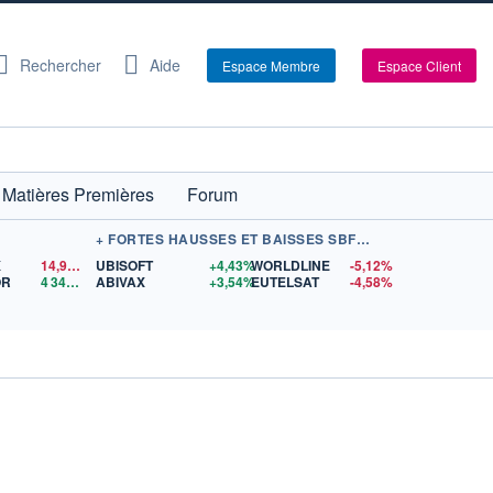
Rechercher
Aide
Espace Membre
Espace Client
Matières Premières
Forum
+ FORTES HAUSSES ET BAISSES SBF 120
X
14,90
$US
UBISOFT
+4,43%
WORLDLINE
-5,12%
OR
4 342,26
$US
ABIVAX
+3,54%
EUTELSAT
-4,58%