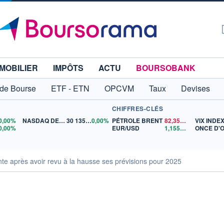
MOBILIER
IMPÔTS
ACTU
BOURSOBANK
 de Bourse
ETF - ETN
OPCVM
Taux
Devises
CHIFFRES-CLÉS
0,00%
NASDAQ DEC26
30 135,00
0,00%
PÉTROLE BRENT
82,35
$US
VIX INDE
0,00%
EUR/USD
1,1559
$US
ONCE D'
 après avoir revu à la hausse ses prévisions pour 2025