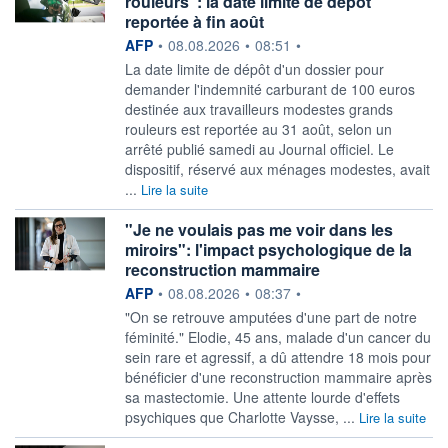
rouleurs": la date limite de dépôt
reportée à fin août
information fournie par
AFP
•
08.08.2026
•
08:51
•
La date limite de dépôt d'un dossier pour
demander l'indemnité carburant de 100 euros
destinée aux travailleurs modestes grands
rouleurs est reportée au 31 août, selon un
arrêté publié samedi au Journal officiel. Le
dispositif, réservé aux ménages modestes, avait
...
Lire la suite
"Je ne voulais pas me voir dans les
miroirs": l'impact psychologique de la
reconstruction mammaire
information fournie par
AFP
•
08.08.2026
•
08:37
•
"On se retrouve amputées d'une part de notre
féminité." Elodie, 45 ans, malade d'un cancer du
sein rare et agressif, a dû attendre 18 mois pour
bénéficier d'une reconstruction mammaire après
sa mastectomie. Une attente lourde d'effets
psychiques que Charlotte Vaysse, ...
Lire la suite