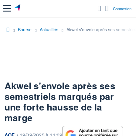
Menu
Connexion
Bourse
Actualités
Akwel s'envole après ses semestrie
Akwel s'envole après ses
semestriels marqués par
une forte hausse de la
marge
information fournie par
AOF
•
19/09/2025 à 11:09