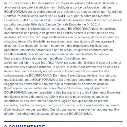
fourni uniquement à titre d'information et n'a pas de valeur contractuelle. Il constitue
ainsi une simple aide à la décision dont l'utilisateur conserve l'absolue maîtrise.
BOURSORAMA est un établissement de crédit de droit français agréé par l'Autorité de
Contrôle Prudentiel et de Résolution (« ACPR ») et par l'Autorité des Marchés
Financiers (« AMF ») en qualité de Prestataire de services d'investissement et sous la
surveillance prudentielle de la Banque Centrale Européenne (« BCE »).
Conformément à la réglementation en vigueur, BOURSORAMA établit et maintient
opérationnelle une politique de gestion des conflits d'intérêts et met en place des
mesures administratives et organisationnelles afin de prévenir, identifier et gérer les
situations de conflits d'intérêts eu égard aux recommandations d'investissement
diffusées. Ces règles contiennent notamment des dispositions relatives aux
opérations financières personnelles afin de s'assurer que les collaborateurs de
BOURSORAMA ne sont pas dans une situation de conflits d'intérêts lorsque
Boursorama diffuse des recommandations d'investissement.
Le lecteur est informé que BOURSORAMA n'a aucun conflit d'intérêt pouvant affecter
l'objectivité des analyses diffusées. A ce titre, le lecteur est informé qu'il n'existe pas
de lien direct entre les analyses diffusées et les rémunérations variables des
collaborateurs de BOURSORAMA. De même, il n'existe pas de liens financiers ou
capitalistiques entre BOURSORAMA et les émetteurs concernés, en dehors des
engagements contractuels pouvant régir la fourniture du service de diffusion.
Il est rappelé que les entités du groupe Société Générale, auquel appartient
BOURSORAMA, peuvent procéder à des transactions sur les instruments financiers
mentionnés dans cette analyse, détenir des participations dans les sociétés
émettrices de ces instruments financiers, agir en tant que teneur de marché,
conseiller, courtier, ou banquier de ces instruments, ou être représentées au conseil
d'administration de ces sociétés. Ces circonstances ne peuvent en aucune manière
affecter l'objectivité des analyses diffusées par BOURSORAMA.
0 COMMENTAIRE