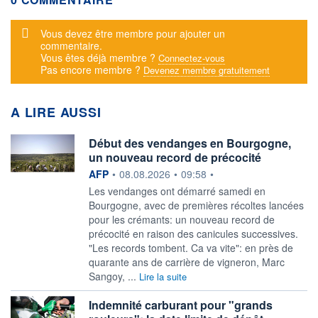
Message d'alerte
Vous devez être membre pour ajouter un
commentaire.
Vous êtes déjà membre ?
Connectez-vous
Pas encore membre ?
Devenez membre gratuitement
A LIRE AUSSI
Début des vendanges en Bourgogne,
un nouveau record de précocité
information fournie par
AFP
•
08.08.2026
•
09:58
•
Les vendanges ont démarré samedi en
Bourgogne, avec de premières récoltes lancées
pour les crémants: un nouveau record de
précocité en raison des canicules successives.
"Les records tombent. Ca va vite": en près de
quarante ans de carrière de vigneron, Marc
Sangoy, ...
Lire la suite
Indemnité carburant pour "grands