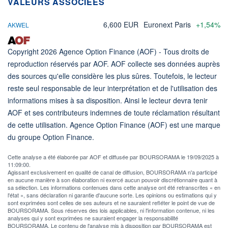
VALEURS ASSOCIÉES
6,600 EUR
Euronext Paris
+1,54%
AKWEL
Copyright 2026 Agence Option Finance (AOF) - Tous droits de
reproduction réservés par AOF. AOF collecte ses données auprès
des sources qu'elle considère les plus sûres. Toutefois, le lecteur
reste seul responsable de leur interprétation et de l'utilisation des
informations mises à sa disposition. Ainsi le lecteur devra tenir
AOF et ses contributeurs indemnes de toute réclamation résultant
de cette utilisation. Agence Option Finance (AOF) est une marque
du groupe Option Finance.
Cette analyse a été élaborée par AOF et diffusée par BOURSORAMA le 19/09/2025 à
11:09:00.
Agissant exclusivement en qualité de canal de diffusion, BOURSORAMA n'a participé
en aucune manière à son élaboration ni exercé aucun pouvoir discrétionnaire quant à
sa sélection. Les informations contenues dans cette analyse ont été retranscrites « en
l'état », sans déclaration ni garantie d'aucune sorte. Les opinions ou estimations qui y
sont exprimées sont celles de ses auteurs et ne sauraient refléter le point de vue de
BOURSORAMA. Sous réserves des lois applicables, ni l'information contenue, ni les
analyses qui y sont exprimées ne sauraient engager la responsabilité
BOURSORAMA. Le contenu de l'analyse mis à disposition par BOURSORAMA est