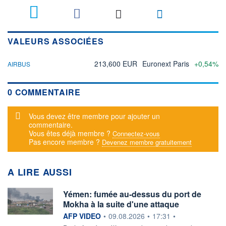
VALEURS ASSOCIÉES
213,600 EUR
Euronext Paris
+0,54%
AIRBUS
0 COMMENTAIRE
Message d'alerte
Vous devez être membre pour ajouter un
commentaire.
Vous êtes déjà membre ?
Connectez-vous
Pas encore membre ?
Devenez membre gratuitement
A LIRE AUSSI
Yémen: fumée au-dessus du port de
Mokha à la suite d'une attaque
information fournie par
AFP VIDEO
•
09.08.2026
•
17:31
•