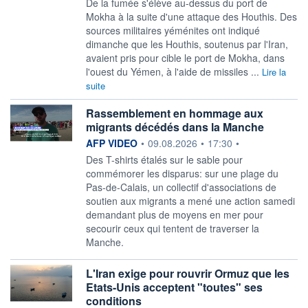
De la fumée s'élève au-dessus du port de
Mokha à la suite d'une attaque des Houthis. Des
sources militaires yéménites ont indiqué
dimanche que les Houthis, soutenus par l'Iran,
avaient pris pour cible le port de Mokha, dans
l'ouest du Yémen, à l'aide de missiles ...
Lire la
suite
Rassemblement en hommage aux
migrants décédés dans la Manche
information fournie par
AFP VIDEO
•
09.08.2026
•
17:30
•
Des T-shirts étalés sur le sable pour
commémorer les disparus: sur une plage du
Pas-de-Calais, un collectif d'associations de
soutien aux migrants a mené une action samedi
demandant plus de moyens en mer pour
secourir ceux qui tentent de traverser la
Manche.
L'Iran exige pour rouvrir Ormuz que les
Etats-Unis acceptent "toutes" ses
conditions