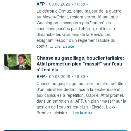
information fournie par
AFP
•
09.08.2026
•
16:58
•
Le détroit d'Ormuz, enjeu majeur de la guerre
au Moyen-Orient, restera verrouillé tant que
Washington n'acceptera pas "toutes" les
conditions posées par Téhéran, ont insisté
dimanche les Gardiens de la Révolution,
éloignant l'espoir d'un règlement rapide du
conflit. ...
Lire la suite
Chasse au gaspillage, bouclier tarifaire:
Attal promet un plan "massif" sur l'eau
s'il est élu
information fournie par
AFP
•
09.08.2026
•
16:39
•
Chasse au gaspillage, bouclier tarifaire, création
d'un ministère dédié : face à la sécheresse et
aux canicules à répétition, Gabriel Attal promet,
dans un entretien à l'AFP, un plan "massif" sur la
gestion de l'eau s'il est élu à l'Elysée. L'ex-
Premier ministre ...
Lire la suite